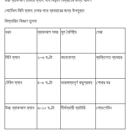
উচ্চ ব্যাকআপ চার্জার ফ্যান:
দীর্ঘ বিদ্যুৎ বিভ্রাটের জন্য আদর্শ
পোর্টেবল মিনি ফ্যান:
চলার পথে ব্যবহারের জন্য উপযুক্ত
বিস্তারিত বিবরণ তুলনা
ধরন
ব্যাকআপ সময়
মূল বৈশিষ্ট্য
সেরা
মিনি ফ্যান
২–৬ ঘণ্টা
বহনযোগ্য
ব্যক্তিগত ব্যবহার
টেবিল ফ্যান
৪–৮ ঘণ্টা
ভারসাম্যপূর্ণ বায়ুপ্রবাহ
শোবার ঘর
উচ্চ ব্যাকআপ ফ্যান
৬–১০ ঘণ্টা
দীর্ঘস্থায়ী ব্যাটারি
লোডশেডিং