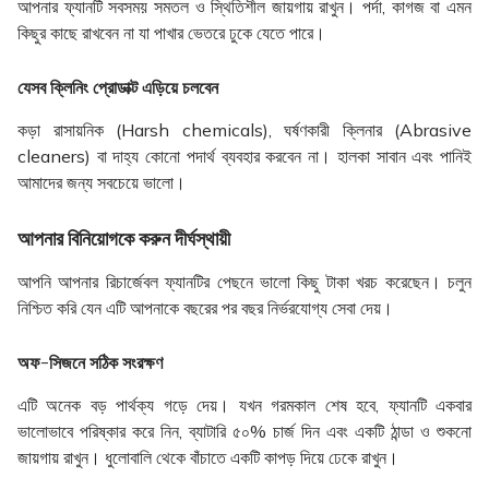
আপনার ফ্যানটি সবসময় সমতল ও স্থিতিশীল জায়গায় রাখুন। পর্দা, কাগজ বা এমন
কিছুর কাছে রাখবেন না যা পাখার ভেতরে ঢুকে যেতে পারে।
যেসব ক্লিনিং প্রোডাক্ট এড়িয়ে চলবেন
কড়া রাসায়নিক (Harsh chemicals), ঘর্ষণকারী ক্লিনার (Abrasive
cleaners) বা দাহ্য কোনো পদার্থ ব্যবহার করবেন না। হালকা সাবান এবং পানিই
আমাদের জন্য সবচেয়ে ভালো।
আপনার বিনিয়োগকে করুন দীর্ঘস্থায়ী
আপনি আপনার রিচার্জেবল ফ্যানটির পেছনে ভালো কিছু টাকা খরচ করেছেন। চলুন
নিশ্চিত করি যেন এটি আপনাকে বছরের পর বছর নির্ভরযোগ্য সেবা দেয়।
অফ-সিজনে সঠিক সংরক্ষণ
এটি অনেক বড় পার্থক্য গড়ে দেয়। যখন গরমকাল শেষ হবে, ফ্যানটি একবার
ভালোভাবে পরিষ্কার করে নিন, ব্যাটারি ৫০% চার্জ দিন এবং একটি ঠান্ডা ও শুকনো
জায়গায় রাখুন। ধুলোবালি থেকে বাঁচাতে একটি কাপড় দিয়ে ঢেকে রাখুন।