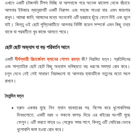
এখানে একটি চটজলদি টিপস দিচ্ছি যা আপনাকে পরে অনেক ঝামেলা থেকে বাঁচাবে:
আপনার
ইউজার ম্যানুয়ালটি
একটি নিরাপদ এবং সহজে পাওয়া যায় এমন জায়গায়
রাখুন। আমরা জানি, আমাদের মধ্যে অনেকেই এটি ড্রয়ারে ছুঁড়ে ফেলে দিই এবং ভুলে
যাই। কিন্তু ওই ছোট পুস্তিকাটিতে আপনার নির্দিষ্ট মডেল সম্পর্কে এমন কিছু তথ্য
থাকে যা পরবর্তীতে খুব কাজে আসতে পারে।
ছোট ছোট অভ্যাস যা বড় পরিবর্তন আনে
একটি
দীর্ঘস্থায়ী রিচার্জেবল ফ্যানের গোপন রহস্য
কী? নিয়মিত যত্ন। প্রতিদিনের
এবং সাপ্তাহিক ছোট ছোট কিছু অভ্যাস ভবিষ্যতে বড় ধরণের সমস্যা রোধ করে।
চলুন দেখে নেই সেই সাধারণ নিয়মগুলো যা আপনার ফ্যানটিকে নতুনের মতো সচল
রাখবে।
দৈনন্দিন যত্ন
দ্রুত একবার মুছে নিন:
ফ্যান ব্যবহারের পর, বিশেষ করে ধুলোবালিময়
দিনগুলোতে, একটি নরম ও শুকনো কাপড় দিয়ে এর বাইরের অংশটি মুছে
ফেলুন। এটি করতে মাত্র ৩০ সেকেন্ড সময় লাগে, কিন্তু এটি মোটরের ভেতর
ধুলোবালি জমা হওয়া রোধ করে।