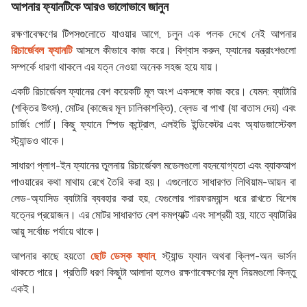
আপনার ফ্যানটিকে আরও ভালোভাবে জানুন
রক্ষণাবেক্ষণের টিপসগুলোতে যাওয়ার আগে, চলুন এক পলক দেখে নেই আপনার
রিচার্জেবল ফ্যানটি
আসলে কীভাবে কাজ করে। বিশ্বাস করুন, ফ্যানের যন্ত্রাংশগুলো
সম্পর্কে ধারণা থাকলে এর যত্ন নেওয়া অনেক সহজ হয়ে যায়।
একটি রিচার্জেবল ফ্যানের বেশ কয়েকটি মূল অংশ একসঙ্গে কাজ করে। যেমন:
ব্যাটারি
(শক্তির উৎস),
মোটর
(কাজের মূল চালিকাশক্তি),
ব্লেড বা পাখা
(যা বাতাস দেয়) এবং
চার্জিং পোর্ট
। কিছু ফ্যানে স্পিড কন্ট্রোল, এলইডি ইন্ডিকেটর এবং অ্যাডজাস্টেবল
স্ট্যান্ডও থাকে।
সাধারণ প্লাগ-ইন ফ্যানের তুলনায় রিচার্জেবল মডেলগুলো বহনযোগ্যতা এবং ব্যাকআপ
পাওয়ারের কথা মাথায় রেখে তৈরি করা হয়। এগুলোতে সাধারণত
লিথিয়াম-আয়ন
বা
লেড-অ্যাসিড
ব্যাটারি ব্যবহার করা হয়, যেগুলোর পারফরম্যান্স ধরে রাখতে বিশেষ
যত্নের প্রয়োজন। এর মোটর সাধারণত বেশ কমপ্যাক্ট এবং সাশ্রয়ী হয়, যাতে ব্যাটারির
আয়ু সর্বোচ্চ পর্যায়ে থাকে।
আপনার কাছে হয়তো
ছোট ডেস্ক ফ্যান
, স্ট্যান্ড ফ্যান অথবা ক্লিপ-অন ভার্সন
থাকতে পারে। প্রতিটি ধরণ কিছুটা আলাদা হলেও রক্ষণাবেক্ষণের মূল নিয়মগুলো কিন্তু
একই।