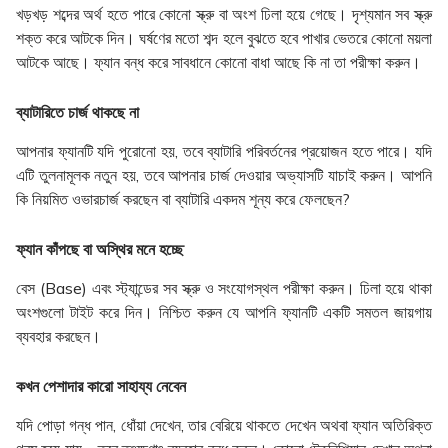
খড়খড় শব্দের অর্থ হতে পারে কোনো স্ক্রু বা অংশ ঢিলা হয়ে গেছে। দৃশ্যমান সব স্ক্রু
শক্ত করে আটকে দিন। ঘর্ষণের মতো শব্দ হলে বুঝতে হবে পাখার ভেতরে কোনো ময়লা
আটকে আছে। ফ্যান বন্ধ করে সাবধানে কোনো বাধা আছে কি না তা পরীক্ষা করুন।
ব্যাটারিতে চার্জ থাকছে না
আপনার ফ্যানটি যদি পুরোনো হয়, তবে ব্যাটারি পরিবর্তনের প্রয়োজন হতে পারে। যদি
এটি তুলনামূলক নতুন হয়, তবে আপনার চার্জ দেওয়ার অভ্যাসটি যাচাই করুন। আপনি
কি নিয়মিত ওভারচার্জ করছেন বা ব্যাটারি একদম শূন্য করে ফেলছেন?
ফ্যান কাঁপছে বা অস্থির মনে হচ্ছে
বেস (Base) এবং স্ট্যান্ডের সব স্ক্রু ও সংযোগস্থল পরীক্ষা করুন। ঢিলা হয়ে থাকা
অংশগুলো টাইট করে দিন। নিশ্চিত করুন যে আপনি ফ্যানটি একটি সমতল জায়গায়
ব্যবহার করছেন।
কখন পেশাদার কারো সাহায্য নেবেন
যদি পোড়া গন্ধ পান, ধোঁয়া দেখেন, তার বেরিয়ে থাকতে দেখেন অথবা ফ্যান অতিরিক্ত