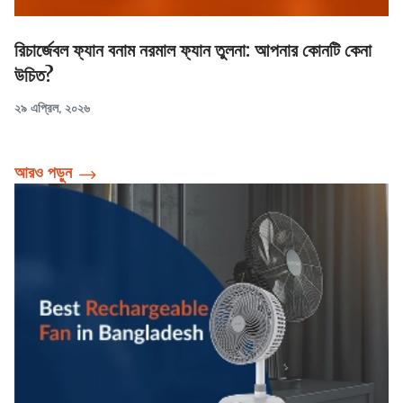
রিচার্জেবল ফ্যান বনাম নরমাল ফ্যান তুলনা: আপনার কোনটি কেনা
উচিত?
২৯ এপ্রিল, ২০২৬
আরও পড়ুন