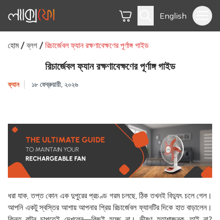
English
হোম
ব্লগ
রিচার্জেবল ফ্যান রক্ষণাবেক্ষণের পূর্ণাঙ্গ গাইড
রিচার্জেবল ফ্যান রক্ষণাবেক্ষণের পূর্ণাঙ্গ গাইড
ফ্যান
১৮ ফেব্রুয়ারী, ২০২৬
ধরা যাক, তপ্ত কোন এক দুপুরের প্রচণ্ড গরম চলছে, ঠিক তখনই বিদ্যুৎ চলে গেল।
আপনি একটু স্বস্তির আশায় আপনার প্রিয় রিচার্জেবল ফ্যানটির দিকে হাত বাড়ালেন।
কিন্তু বাটন চাপতেই দেখলেন—কিছুই হচ্ছে না। ভীষণ হতাশাজনক, তাই না?