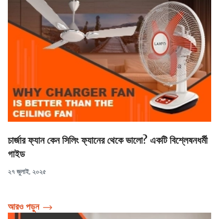
চার্জার ফ্যান কেন সিলিং ফ্যানের থেকে ভালো? একটি বিশ্লেষনধর্মী
গাইড
২৭ জুলাই, ২০২৫
আরও পড়ুন