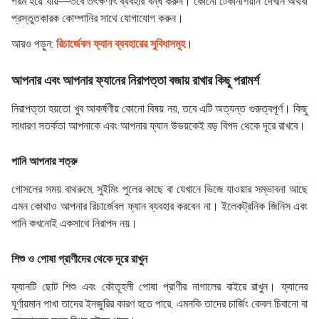
গরম হয়ে যায়—তবে তৎক্ষণাৎ ব্যবহার বন্ধ করুন। কোনো টেকনিশিয়ান দেখান অথবা
প্রস্তুতকারক কোম্পানির সাথে যোগাযোগ করুন।
আরও পড়ুন:
রিচার্জেবল ফ্যান ব্যবহারের সুবিধাসমূহ
।
আপনার এবং আপনার ফ্যানের নিরাপত্তা বজায় রাখার কিছু পরামর্শ
নিরাপত্তা হয়তো খুব আকর্ষণীয় কোনো বিষয় নয়, তবে এটি অত্যন্ত গুরুত্বপূর্ণ। কিছু
সাধারণ সতর্কতা আপনাকে এবং আপনার ফ্যান উভয়কেই বড় বিপদ থেকে দূরে রাখবে।
পানি আপনার শত্রু
গোসলের সময় বাথরুমে, সুইমিং পুলের কাছে বা যেখানে ভিজে যাওয়ার সম্ভাবনা আছে
এমন কোথাও আপনার রিচার্জেবল ফ্যান ব্যবহার করবেন না। ইলেকট্রনিক জিনিস এবং
পানি কখনোই একসাথে নিরাপদ নয়।
শিশু ও পোষা প্রাণীদের থেকে দূরে রাখুন
ফ্যানটি ছোট শিশু এবং কৌতূহলী পোষা প্রাণীর নাগালের বাইরে রাখুন। ফ্যানের
ঘূর্ণায়মান পাখা তাদের ইনজুরির কারণ হতে পারে, এমনকি তাদের চার্জিং কেবল চিবানো বা