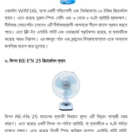
ওয়ালটন WRF16L হলো একটি শক্তিশালী এবং নির্ভরযোগ্য ১৬ ইঞ্চির রিচার্জেবল
ফ্যান। এতে রয়েছে ডুয়াল-স্পিড সেটিং এবং ৬ থেকে ৮ ঘণ্টা ব্যাটারি ব্যাকআপ।
দীর্ঘসময় লোডশেডিং চললেও এটি দীর্ঘসময়ব্যাপী আপনাকে শীতল বাতাস প্রদান করতে
পারে। এতে বিল্ট-ইন এলইডি লাইট এবং ওভারচার্জ প্রটেকশন রয়েছে, যা ফ্যানটিকে
করেছে আরও নিরাপদ। এর মজবুত গঠন এবং ব্র্যান্ডের বিশ্বাসযোগ্যতা একে অন্যতম
জনপ্রিয় মডেল করে তুলেছে।
৩. ভিশন RE-FN 25 রিচার্জেবল ফ্যান
ভিশন RE-FN 25 মডেলের ফ্যানটি বিখ্যাত মূলত এটি বিদ্যুৎ সাশ্রয়ী হবার
কারণে। এতে রয়েছে একটি সিলড লং-লাইফ ব্যাটারি, যা ফ্যানটিকে ৬ ঘণ্টা পর্যন্ত
চালাতে সক্ষম। এতে রয়েছে তিনটি স্পিড কন্ট্রোল অপশন, এলইডি নাইট লাইট,