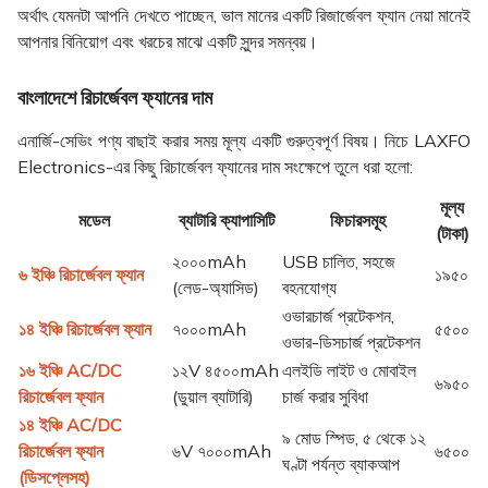
অর্থাৎ যেমনটা আপনি দেখতে পাচ্ছেন, ভাল মানের একটি রিজার্জেবল ফ্যান নেয়া মানেই
আপনার বিনিয়োগ এবং খরচের মাঝে একটি সুন্দর সমন্বয়।
বাংলাদেশে রিচার্জেবল ফ্যানের দাম
এনার্জি-সেভিং পণ্য বাছাই করার সময় মূল্য একটি গুরুত্বপূর্ণ বিষয়। নিচে LAXFO
Electronics-এর কিছু রিচার্জেবল ফ্যানের দাম সংক্ষেপে তুলে ধরা হলো:
মূল্য
মডেল
ব্যাটারি ক্যাপাসিটি
ফিচারসমূহ
(টাকা)
২০০০mAh
USB চালিত, সহজে
৬ ইঞ্চি রিচার্জেবল ফ্যান
১৯৫০
(লেড-অ্যাসিড)
বহনযোগ্য
ওভারচার্জ প্রটেকশন,
১৪ ইঞ্চি রিচার্জেবল ফ্যান
৭০০০mAh
৫৫০০
ওভার-ডিসচার্জ প্রটেকশন
১৬ ইঞ্চি AC/DC
১২V ৪৫০০mAh
এলইডি লাইট ও মোবাইল
৬৯৫০
রিচার্জেবল ফ্যান
(ডুয়াল ব্যাটারি)
চার্জ করার সুবিধা
১৪ ইঞ্চি AC/DC
৯ মোড স্পিড, ৫ থেকে ১২
রিচার্জেবল ফ্যান
৬V ৭০০০mAh
৬৫০০
ঘণ্টা পর্যন্ত ব্যাকআপ
(ডিসপ্লেসহ)