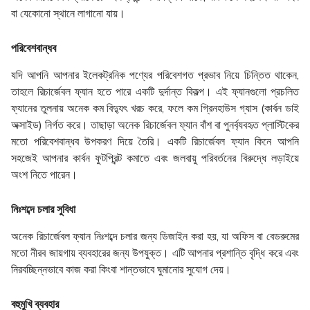
বা যেকোনো স্থানে লাগানো যায়।
পরিবেশবান্ধব
যদি আপনি আপনার ইলেকট্রনিক পণ্যের পরিবেশগত প্রভাব নিয়ে চিন্তিত থাকেন,
তাহলে রিচার্জেবল ফ্যান হতে পারে একটি দুর্দান্ত বিকল্প। এই ফ্যানগুলো প্রচলিত
ফ্যানের তুলনায় অনেক কম বিদ্যুৎ খরচ করে, ফলে কম গ্রিনহাউস গ্যাস (কার্বন ডাই
অক্সাইড) নির্গত করে। তাছাড়া অনেক রিচার্জেবল ফ্যান বাঁশ বা পুনর্ব্যবহৃত প্লাস্টিকের
মতো পরিবেশবান্ধব উপকরণ দিয়ে তৈরি। একটি রিচার্জেবল ফ্যান কিনে আপনি
সহজেই আপনার কার্বন ফুটপ্রিন্ট কমাতে এবং জলবায়ু পরিবর্তনের বিরুদ্ধে লড়াইয়ে
অংশ নিতে পারেন।
নিঃশব্দে চলার সুবিধা
অনেক রিচার্জেবল ফ্যান নিঃশব্দে চলার জন্য ডিজাইন করা হয়, যা অফিস বা বেডরুমের
মতো নীরব জায়গায় ব্যবহারের জন্য উপযুক্ত। এটি আপনার প্রশান্তি বৃদ্ধি করে এবং
নিরবচ্ছিন্নভাবে কাজ করা কিংবা শান্তভাবে ঘুমানোর সুযোগ দেয়।
বহুমুখি ব্যবহার