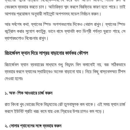
বেডরুমে ব্যবহার করতে চান। অতিরিক্ত শব্দ করলে বিরক্তির কারণ হতে পারে। তাই
আপনার প্রয়োজন অনুযায়ী সাইলেন্ট অপশনসহ মডেল নির্বাচন করুন।
আর সর্বশেষ কথা, ফ্যানের স্পিড অপশনগুলোর দিকেও খেয়াল রাখুন। ফ্যানের স্পিড
কন্ট্রোল করার সুযোগ কতটুকু, ডানে বামে ফ্যানটা কত ডিগ্রী পর্যন্ত ঘুরতে পারে, সে
ব্যাপারগুলোও বিবেচনায় রাখুন।
রিচার্জেবল ফ্যান দিয়ে সাশ্রয় বাড়ানোর কার্যকর কৌশল
রিচার্জেবল ফ্যান ব্যবহারের মাধ্যমে শুধু বিদ্যুৎ বিল কমানোই নয়, বরং সঠিকভাবে
ব্যবহার করলে ফ্যানের স্থায়িত্বও অনেক বাড়ানো যায়। নিচে কিছু বাস্তবসম্মত টিপস
দেওয়া হলোঃ
১. অফ-পিক আওয়ারে চার্জ করুন
রাত কিংবা খুব ভোরের দিকে বিদ্যুতের রেট তুলনামূলক কম থাকে। এই সময় ফ্যান চার্জ
করলে ইউনিট প্রতি খরচ কমে যায় এবং গ্রিডের উপর চাপও কম পড়ে।
২. সোলার প্যানেলের সঙ্গে ব্যবহার করুন