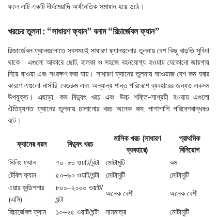
ফলে এটি একটি দীর্ঘমেয়াদি অর্থনৈতিক সমাধান হয়ে ওঠে।
খরচের তুলনা : “সাধারণ ফ্যান” বনাম “রিচার্জেবল ফ্যান”
রিজার্জেবল ফ্যানগুলোতে সবসময়ই সাধারণ ফ্যানগুলোর তুলনায় বেশ কিছু বাড়তি সুবিধা
থাকে। এগুলো আকারে ছোট, হালকা ও সহজে বহনযোগ্য হওয়ায় যেকোনো জায়গায়
নিয়ে যাওয়া এবং সংরক্ষণ করা যায়। সাধারণ ফ্যানের তুলনায় আওয়াজ বেশ কম হবার
কারণে এগুলো নার্সারি, বেডরুম এবং অন্যান্য শান্ত পরিবেশে ব্যবহারের জন্যও একদম
উপযুক্ত। এছাড়া, কম বিদ্যুৎ খরচ এবং উচ্চ শক্তি-সাশ্রয়ী হওয়ায় এগুলো
ঐতিহ্যগত ফ্যানের তুলনায় চালানোর খরচ অনেক কম, পাশাপাশি পরিবেশবান্ধবও
বটে।
মাসিক খরচ (সাধারণ
প্রাথমিক
ফ্যানের ধরন
বিদ্যুৎ খরচ
ব্যবহারে)
বিনিয়োগ
সিলিং ফ্যান
৭০–৮০ ওয়াট/ঘন্টা
মোটামুটি
কম
টেবিল ফ্যান
৫০–৬০ ওয়াট/ঘন্টা
মোটামুটি
মোটামুটি
এয়ার কন্ডিশনার
৮০০–২০০০ ওয়াট/
অনেক বেশী
অনেক বেশী
(এসি)
ঘন্টা
রিচার্জেবল ফ্যান
১০–২৫ ওয়াট/ঘন্টা
নামমাত্র
মোটামুটি