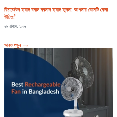
রিচার্জেবল ফ্যান বনাম নরমাল ফ্যান তুলনা: আপনার কোনটি কেনা
উচিত?
২৯ এপ্রিল, ২০২৬
আরও পড়ুন