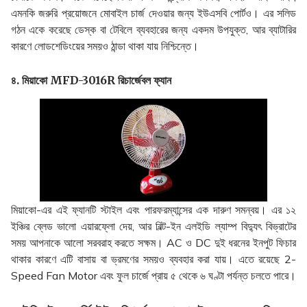
এমনকি জরুরি প্রয়োজনে মোবাইল চার্জ দেওয়ার জন্য ইউএসবি পোর্টও। এর সলিড
গঠন একে করেছে ডেস্ক বা টেবিলে ব্যবহারের জন্য একদম উপযুক্ত, আর ব্যাটারির
কারণে লোডশেডিংয়ের সময়ও ঠান্ডা থাকা যায় নিশ্চিন্তে।
৪. মিয়াকো MFD-3016R রিচার্জেবল ফ্যান
মিয়াকো-এর এই ফ্যানটি স্টাইল এবং পারফরম্যান্সের এক দারুণ সমন্বয়। এর ১২
ইঞ্চির ব্লেড ভালো এয়ারফ্লো দেয়, আর বিল্ট-ইন এলইডি ল্যাম্প বিদ্যুৎ বিভ্রাটের
সময় আপনাকে আলো সরবরাহ করতে সক্ষম। AC ও DC দুই ধরনের ইনপুট ফিচার
থাকার কারণে এটি বাসায় বা ভ্রমণের সময়ও ব্যবহার করা যায়। এতে রয়েছে 2-
Speed Fan Motor এবং ফুল চার্জে প্রায় ৫ থেকে ৬ ঘণ্টা পর্যন্ত চলতে পারে।