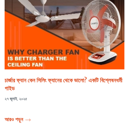
চার্জার ফ্যান কেন সিলিং ফ্যানের থেকে ভালো? একটি বিশ্লেষনধর্মী
গাইড
২৭ জুলাই, ২০২৫
আরও পড়ুন