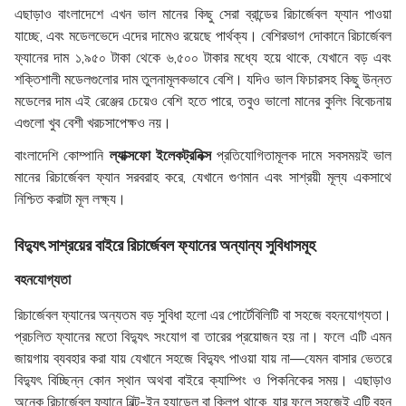
এছাড়াও বাংলাদেশে এখন ভাল মানের কিছু সেরা ব্রান্ডের রিচার্জেবল ফ্যান পাওয়া
যাচ্ছে, এবং মডেলভেদে এদের দামেও রয়েছে পার্থক্য। বেশিরভাগ দোকানে রিচার্জেবল
ফ্যানের দাম ১,৯৫০ টাকা থেকে ৬,৫০০ টাকার মধ্যে হয়ে থাকে, যেখানে বড় এবং
শক্তিশালী মডেলগুলোর দাম তুলনামূলকভাবে বেশি। যদিও ভাল ফিচারসহ কিছু উন্নত
মডেলের দাম এই রেঞ্জের চেয়েও বেশি হতে পারে, তবুও ভালো মানের কুলিং বিবেচনায়
এগুলো খুব বেশী খরচসাপেক্ষও নয়।
বাংলাদেশি কোম্পানি
ল্যাক্সফো ইলেকট্রনিক্স
প্রতিযোগিতামূলক দামে সবসময়ই ভাল
মানের রিচার্জেবল ফ্যান সরবরাহ করে, যেখানে গুণমান এবং সাশ্রয়ী মূল্য একসাথে
নিশ্চিত করাটা মূল লক্ষ্য।
বিদ্যুৎ সাশ্রয়ের বাইরে রিচার্জেবল ফ্যানের অন্যান্য সুবিধাসমূহ
বহনযোগ্যতা
রিচার্জেবল ফ্যানের অন্যতম বড় সুবিধা হলো এর পোর্টেবিলিটি বা সহজে বহনযোগ্যতা।
প্রচলিত ফ্যানের মতো বিদ্যুৎ সংযোগ বা তারের প্রয়োজন হয় না। ফলে এটি এমন
জায়গায় ব্যবহার করা যায় যেখানে সহজে বিদ্যুৎ পাওয়া যায় না—যেমন বাসার ভেতরে
বিদ্যুৎ বিচ্ছিন্ন কোন স্থান অথবা বাইরে ক্যাম্পিং ও পিকনিকের সময়। এছাড়াও
অনেক রিচার্জেবল ফ্যানে বিল্ট-ইন হ্যান্ডেল বা ক্লিপ থাকে, যার ফলে সহজেই এটি বহন