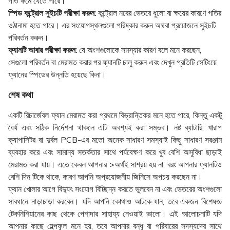
গতি কমে যেতে পারে।
স্পিড কন্ট্রোল সুইচটি পরীক্ষা করুন:
কন্ট্রোল নবের ভেতরে ধুলো বা ক্ষয়ের কারণে গতির
ওঠানামা হতে পারে। এর সংযোগস্থলগুলো পরিষ্কার করুন অথবা প্রয়োজনে সুইচটি
পরিবর্তন করুন।
ফ্যানটি আবার পরীক্ষা করুন:
যে অংশগুলোকে সমস্যার কারণ বলে মনে করছেন,
সেগুলো পরিবর্তন বা মেরামত করার পর ফ্যানটি চালু করুন এবং দেখুন প্রতিটি সেটিংয়ে
ফ্যানের স্পিডের উন্নতি হয়েছে কিনা।
শেষ কথা
একটি রিচার্জেবল ফ্যান মেরামত করা প্রথমে বিভ্রান্তিকর মনে হতে পারে, কিন্তু একটু
ধৈর্য এবং সঠিক নির্দেশনা থাকলে এটি অবশ্যই করা সম্ভব। নষ্ট ব্যাটারি, খারাপ
ক্যাপাসিটর বা দুর্বল PCB-এর মতো অনেক সাধারণ সমস্যাই কিছু সাধারণ সরঞ্জাম
ব্যবহার করে এবং সামান্য সতর্কতার সাথে পর্যবেক্ষণ করে খুব বেশি অসুবিধা ছাড়াই
মেরামত করা যায়। এতে কেবল আপনার
>অর্থই সাশ্রয়
হয় না, বরং আপনার ফ্যানটিও
বেশি দিন টিকে থাকে, কারণ আপনি অপ্রয়োজনীয় জিনিসে অপচয় করছেন না।
ফ্যান খোলার আগে বিদ্যুৎ সংযোগ বিচ্ছিন্ন করতে ভুলবেন না এবং ভেতরের অংশগুলো
সাবধানে নাড়াচাড়া করবেন। যদি আপনি কোথাও আটকে যান, তবে একজন বিশেষজ্ঞ
টেকনিশিয়ানের কাছ থেকে পেশাদার সাহায্য নেওয়াই ভালো। এই আলোচনাটি যদি
আপনার কাছে হেল্পফুল মনে হয়, তবে আপনার বন্ধু বা পরিবারের সদস্যদের সাথে