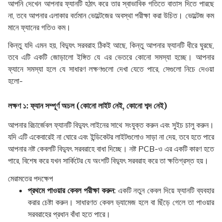
আপনি দেখেন আপনার ফ্যানটি হঠাৎ করে তার স্বাভাবিক গতিতে বাতাস দিতে পারছে
না, তবে আপনার এলাকার বর্তমান ভোল্টেজের অবস্থা পরীক্ষা করা উচিত। ভোল্টেজ কম
মানে ফ্যানের গতিও কম।
কিন্তু যদি এমন হয়, বিদ্যুৎ সরবরাহ ঠিকই আছে, কিন্তু আপনার ফ্যানটি ধীরে ঘুরছে,
তবে এটি একটি জোড়ালো ইঙ্গিত যে এর ভেতরে কোনো সমস্যা হচ্ছে। আপনার
ফ্যানে সমস্যা হলে যে সাধারণ লক্ষণগুলো দেখা যেতে পারে, সেগুলো নিচে দেওয়া
হলো-
লক্ষণ ১: ফ্যান সম্পূর্ণ অচল (কোনো লাইট নেই, কোনো শব্দ নেই)
আপনার রিচার্জেবল ফ্যানটি বিদ্যুৎ লাইনের সাথে সংযুক্ত করুন এবং সুইচ চালু করুন।
যদি এটি একেবারেই না ঘোরে এবং ইন্ডিকেটর লাইটগুলোও সাড়া না দেয়, তবে হতে পারে
আপনার নষ্ট কেবলটি বিদ্যুৎ সরবরাহে বাধা দিচ্ছে। নষ্ট PCB-ও এর একটি কারণ হতে
পারে, বিশেষ করে যখন সার্কিটের যে অংশটি বিদ্যুৎ সরবরাহ করে তা ক্ষতিগ্রস্ত হয়।
মেরামতের পদক্ষেপ
প্রথমে পাওয়ার কেবল পরীক্ষা করুন:
একটি নতুন কেবল দিয়ে ফ্যানটি ব্যবহার
করার চেষ্টা করুন। সাধারণত কেবল ড্যামেজ হলে বা ছিঁড়ে গেলে তা পাওয়ার
সরবরাহের প্রধান বাঁধা হতে পারে।