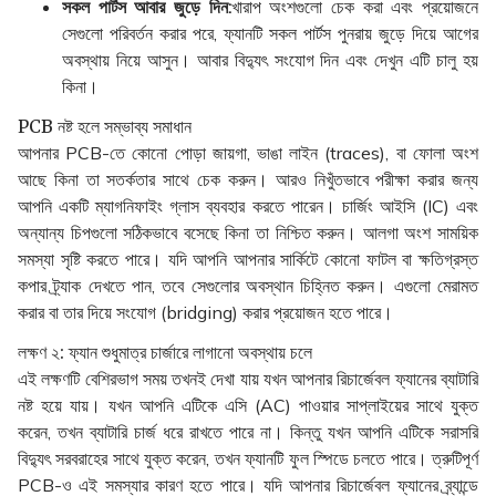
সকল পার্টস আবার জুড়ে দিন:
খারাপ অংশগুলো চেক করা এবং প্রয়োজনে
সেগুলো পরিবর্তন করার পরে, ফ্যানটি সকল পার্টস পুনরায় জুড়ে দিয়ে আগের
অবস্থায় নিয়ে আসুন। আবার বিদ্যুৎ সংযোগ দিন এবং দেখুন এটি চালু হয়
কিনা।
PCB নষ্ট হলে সম্ভাব্য সমাধান
আপনার PCB-তে কোনো পোড়া জায়গা, ভাঙা লাইন (traces), বা ফোলা অংশ
আছে কিনা তা সতর্কতার সাথে চেক করুন। আরও নিখুঁতভাবে পরীক্ষা করার জন্য
আপনি একটি ম্যাগনিফাইং গ্লাস ব্যবহার করতে পারেন। চার্জিং আইসি (IC) এবং
অন্যান্য চিপগুলো সঠিকভাবে বসেছে কিনা তা নিশ্চিত করুন। আলগা অংশ সাময়িক
সমস্যা সৃষ্টি করতে পারে। যদি আপনি আপনার সার্কিটে কোনো ফাটল বা ক্ষতিগ্রস্ত
কপার ট্র্যাক দেখতে পান, তবে সেগুলোর অবস্থান চিহ্নিত করুন। এগুলো মেরামত
করার বা তার দিয়ে সংযোগ (bridging) করার প্রয়োজন হতে পারে।
লক্ষণ ২: ফ্যান শুধুমাত্র চার্জারে লাগানো অবস্থায় চলে
এই লক্ষণটি বেশিরভাগ সময় তখনই দেখা যায় যখন আপনার রিচার্জেবল ফ্যানের ব্যাটারি
নষ্ট হয়ে যায়। যখন আপনি এটিকে এসি (AC) পাওয়ার সাপ্লাইয়ের সাথে যুক্ত
করেন, তখন ব্যাটারি চার্জ ধরে রাখতে পারে না। কিন্তু যখন আপনি এটিকে সরাসরি
বিদ্যুৎ সরবরাহের সাথে যুক্ত করেন, তখন ফ্যানটি ফুল স্পিডে চলতে পারে। ত্রুটিপূর্ণ
PCB-ও এই সমস্যার কারণ হতে পারে। যদি আপনার রিচার্জেবল ফ্যানের ব্র্যান্ডে