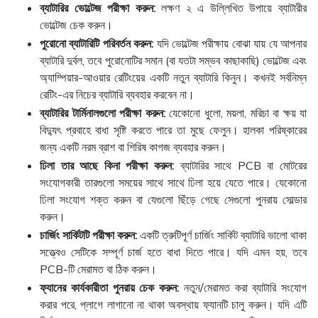
ব্যাটারির ভোল্টেজ পরীক্ষা করুন:
লক্ষণ ২ এ উল্লিখিত উপায়ে ব্যাটারীর
ভোল্টেজ চেক করুন।
পুরোনো ব্যাটারিটি পরিবর্তন করুন:
যদি ভোল্টেজ পরীক্ষায় বোঝা যায় যে আপনার
ব্যাটারি দুর্বল, তবে পুরোনোটির সমান (বা যতটা সম্ভব কাছাকাছি) ভোল্টেজ এবং
অ্যাম্পিয়ার-আওয়ার রেটিংয়ের একটি নতুন ব্যাটারি কিনুন। কখনই সর্বনিম্ন
রেটিং-এর নিচের ব্যাটারি ব্যবহার করবেন না।
ব্যাটারির টার্মিনালগুলো পরীক্ষা করুন:
যেকোনো ধুলো, ময়লা, মরিচা বা ক্ষয় যা
বিদ্যুৎ প্রবাহে বাধা সৃষ্টি করতে পারে তা মুছে ফেলুন। হালকা পরিষ্কারের
জন্য একটি নরম ব্রাশ বা শিরিষ কাগজ ব্যবহার করুন।
ঢিলা তার আছে কিনা পরীক্ষা করুন:
ব্যাটারির সাথে PCB বা মোটরের
সংযোগকারী তারগুলো সময়ের সাথে সাথে ঢিলা হয়ে যেতে পারে। যেকোনো
ঢিলা সংযোগ শক্ত করুন বা যেগুলো ছিঁড়ে গেছে সেগুলো পুনরায় সোল্ডার
করুন।
চার্জিং সার্কিটটি পরীক্ষা করুন:
একটি ত্রুটিপূর্ণ চার্জিং সার্কিট ব্যাটারি ভালো থাকা
সত্ত্বেও সেটিকে সম্পূর্ণ চার্জ হতে বাধা দিতে পারে। যদি এমন হয়, তবে
PCB-টি মেরামত বা ঠিক করুন।
ফ্যানের কার্যকারীতা পুনরায় চেক করুন:
নতুন/মেরামত করা ব্যাটারি সংযোগ
করার পরে, প্লাগে লাগানো না থাকা অবস্থায় ফ্যানটি চালু করুন। যদি এটি