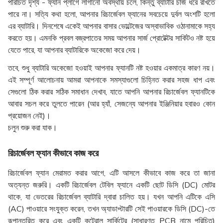
পরিচিত দৃশ্য - ফ্যান প্লাগে লাগানো অবস্থায় চলে, কিন্তু ব্যাটারি চার্জ ধরে রাখতে
পারে না। সত্যি কথা হলো, আপনার রিচার্জেবল ফ্যানের সবচেয়ে দুর্বল অংশটি হলো
এর ব্যাটারি। দিনশেষে একেই আপনার বাসার ভোল্টেজের অস্বাভাবিক ওঠানামাকে সহ্য
করতে হয়। এমনকি প্রবল বজ্রপাতের সময় আপনার সার্জ প্রোটেক্টর সার্কিটও নষ্ট হয়ে
যেতে পারে, যা আপনার ব্যাটারিকে অকেজো করে দেয়।
তবে, শুধু ব্যাটারি অকেজো হওয়াই আপনার ফ্যানটি নষ্ট হওয়ার একমাত্র কারণ নয়।
এই সম্পূর্ণ আলোচনায় আমরা আপনাকে সমস্যাগুলো চিহ্নিত করার সহজ ধাপ এবং
সেগুলো ঠিক করার সঠিক সমাধান দেখাব, যাতে আপনি আপনার রিচার্জেবল ফ্যানটিকে
আবার সচল করে তুলতে পারেন (আর হ্যাঁ, সেজন্যে আপনার ইঞ্জিনিয়ার হবারও কোন
প্রয়োজন নেই)।
চলুন শুরু করা যাক।
রিচার্জেবল ফ্যান কীভাবে কাজ করে
রিচার্জেবল ফ্যান মেরামত করার আগে, এটি আসলে কীভাবে কাজ করে তা জানা
অত্যন্ত জরুরি। একটি রিচার্জেবল
টেবিল ফ্যানে
একটি ছোট ডিসি (DC) মোটর
থাকে, যা ভেতরের রিচার্জেবল ব্যাটারি দ্বারা চালিত হয়। যখন আপনি এটিকে এসি
(AC) পাওয়ারে সংযুক্ত করেন, তখন অ্যাডাপ্টারটি সেই পাওয়ারকে ডিসি (DC)-তে
রূপান্তরিত করে এবং একটি কন্ট্রোল সার্কিটের (সাধারণত PCB নামে পরিচিত)