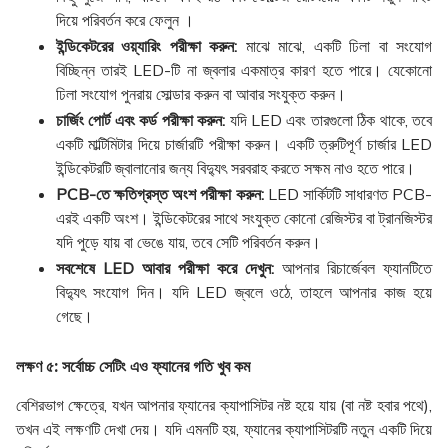
দিয়ে পরিবর্তন করে ফেলুন ।
ইন্ডিকেটরের ওয়্যারিং পরীক্ষা করুন:
মাঝে মাঝে, একটি ঢিলা বা সংযোগ
বিচ্ছিন্ন তারই LED-টি না জ্বলার একমাত্র কারণ হতে পারে। যেকোনো
ঢিলা সংযোগ পুনরায় সোল্ডার করুন বা আবার সংযুক্ত করুন।
চার্জিং পোর্ট এবং কর্ড পরীক্ষা করুন:
যদি LED এবং তারগুলো ঠিক থাকে, তবে
একটি মাল্টিমিটার দিয়ে চার্জারটি পরীক্ষা করুন। একটি ত্রুটিপূর্ণ চার্জার LED
ইন্ডিকেটরটি জ্বালানোর জন্য বিদ্যুৎ সরবরাহ করতে সক্ষম নাও হতে পারে।
PCB-তে ক্ষতিগ্রস্ত অংশ পরীক্ষা করুন:
LED সার্কিটটি সাধারণত PCB-
এরই একটি অংশ। ইন্ডিকেটরের সাথে সংযুক্ত কোনো রেজিস্টর বা ট্রানজিস্টর
যদি পুড়ে যায় বা ভেঙে যায়, তবে সেটি পরিবর্তন করুন।
সবশেষে LED আবার পরীক্ষা করে দেখুন:
আপনার রিচার্জেবল ফ্যানটিতে
বিদ্যুৎ সংযোগ দিন। যদি LED জ্বলে ওঠে, তাহলে আপনার কাজ হয়ে
গেছে।
লক্ষণ ৫: সর্বোচ্চ সেটিং এও ফ্যানের গতি খুব কম
বেশিরভাগ ক্ষেত্রে, যখন আপনার ফ্যানের ক্যাপাসিটর নষ্ট হয়ে যায় (বা নষ্ট হবার পথে),
তখন এই লক্ষণটি দেখা দেয়। যদি এমনটি হয়, ফ্যানের ক্যাপাসিটরটি নতুন একটি দিয়ে