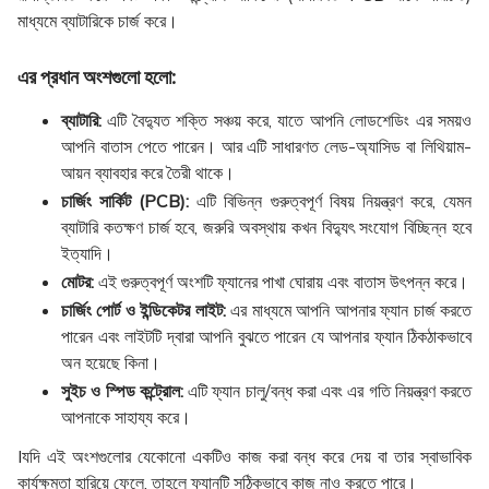
মাধ্যমে ব্যাটারিকে চার্জ করে।
এর প্রধান অংশগুলো হলো:
ব্যাটারি:
এটি বৈদ্যুত শক্তি সঞ্চয় করে, যাতে আপনি লোডশেডিং এর সময়ও
আপনি বাতাস পেতে পারেন। আর এটি সাধারণত লেড-অ্যাসিড বা লিথিয়াম-
আয়ন ব্যাবহার করে তৈরী থাকে।
চার্জিং সার্কিট (PCB):
এটি বিভিন্ন গুরুত্বপূর্ণ বিষয় নিয়ন্ত্রণ করে, যেমন
ব্যাটারি কতক্ষণ চার্জ হবে, জরুরি অবস্থায় কখন বিদ্যুৎ সংযোগ বিচ্ছিন্ন হবে
ইত্যাদি।
মোটর:
এই গুরুত্বপূর্ণ অংশটি ফ্যানের পাখা ঘোরায় এবং বাতাস উৎপন্ন করে।
চার্জিং পোর্ট ও ইন্ডিকেটর লাইট:
এর মাধ্যমে আপনি আপনার ফ্যান চার্জ করতে
পারেন এবং লাইটটি দ্বারা আপনি বুঝতে পারেন যে আপনার ফ্যান ঠিকঠাকভাবে
অন হয়েছে কিনা।
সুইচ ও স্পিড কন্ট্রোল:
এটি ফ্যান চালু/বন্ধ করা এবং এর গতি নিয়ন্ত্রণ করতে
আপনাকে সাহায্য করে।
Iযদি এই অংশগুলোর যেকোনো একটিও কাজ করা বন্ধ করে দেয় বা তার স্বাভাবিক
কার্যক্ষমতা হারিয়ে ফেলে, তাহলে ফ্যানটি সঠিকভাবে কাজ নাও করতে পারে।