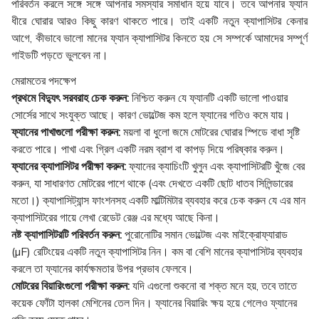
পরিবর্তন করলে সঙ্গে সঙ্গে আপনার সমস্যার সমাধান হয়ে যাবে। তবে আপনার ফ্যান
ধীরে ঘোরার আরও কিছু কারণ থাকতে পারে। তাই একটি নতুন ক্যাপাসিটর কেনার
আগে,
কীভাবে ভালো মানের ফ্যান ক্যাপাসিটর কিনতে হয়
সে সম্পর্কে আমাদের সম্পূর্ণ
গাইডটি পড়তে ভুলবেন না।
মেরামতের পদক্ষেপ
প্রথমে বিদ্যুৎ সরবরাহ চেক করুন:
নিশ্চিত করুন যে ফ্যানটি একটি ভালো পাওয়ার
সোর্সের সাথে সংযুক্ত আছে। কারণ ভোল্টেজ কম হলে ফ্যানের গতিও কমে যায়।
ফ্যানের পাখাগুলো পরীক্ষা করুন:
ময়লা বা ধুলো জমে মোটরের ঘোরার স্পিডে বাধা সৃষ্টি
করতে পারে। পাখা এবং গ্রিল একটি নরম ব্রাশ বা কাপড় দিয়ে পরিষ্কার করুন।
ফ্যানের ক্যাপাসিটর পরীক্ষা করুন:
ফ্যানের ক্যাচিংটি খুলুন এবং ক্যাপাসিটরটি খুঁজে বের
করুন, যা সাধারণত মোটরের পাশে থাকে (এবং দেখতে একটি ছোট ধাতব সিলিন্ডারের
মতো।) ক্যাপাসিট্যান্স ফাংশনসহ একটি মাল্টিমিটার ব্যবহার করে চেক করুন যে এর মান
ক্যাপাসিটরের গায়ে লেখা রেডেট রেঞ্জ এর মধ্যে আছে কিনা।
নষ্ট ক্যাপাসিটরটি পরিবর্তন করুন:
পুরোনোটির সমান ভোল্টেজ এবং মাইক্রোফ্যারাড
(µF) রেটিংয়ের একটি নতুন ক্যাপাসিটর নিন। কম বা বেশি মানের ক্যাপাসিটর ব্যবহার
করলে তা ফ্যানের কার্যক্ষমতার উপর প্রভাব ফেলবে।
মোটরের বিয়ারিংগুলো পরীক্ষা করুন:
যদি এগুলো শুকনো বা শক্ত মনে হয়, তবে তাতে
কয়েক ফোঁটা হালকা মেশিনের তেল দিন। ফ্যানের বিয়ারিং ক্ষয় হয়ে গেলেও ফ্যানের