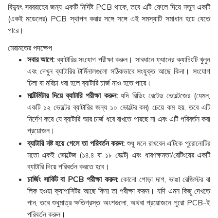
বিদ্যুৎ সরবরাহের জন্য একটি নির্দিষ্ট PCB থাকে, তবে এটি ফেলে দিয়ে নতুন একটি
(একই মডেলের) PCB স্থাপন করার সঙ্গে সঙ্গে এই সমস্যাটি সমাধান হয়ে যেতে
পারে।
মেরামতের পদক্ষেপ
সবার আগে:
ব্যাটারির সংযোগ পরীক্ষা করুন। সাবধানে ফ্যানের ক্যাচিংটি খুলুন
এবং দেখুন ব্যাটারির টার্মিনালগুলো সঠিকভাবে সংযুক্ত আছে কিনা। সংযোগ
ঢিলা বা মরিচা ধরা হলে ব্যাটারি চার্জ নাও হতে পারে।
মাল্টিমিটার দিয়ে ব্যাটারি পরীক্ষা করুন:
যদি রিডিং রেটেড ভোল্টেজের (যেমন,
একটি ১২ ভোল্টের ব্যাটারির জন্য ১০ ভোল্টের কম) চেয়ে কম হয়, তবে এটি
নির্দেশ করে যে ব্যাটারি আর চার্জ ধরে রাখতে পারছে না এবং এটি পরিবর্তন করা
প্রয়োজন।
ব্যাটারি নষ্ট হয়ে গেলে তা পরিবর্তন করুন:
শুধু মনে রাখবেন এটিকে পুরোনোটির
মতো একই ভোল্টেজ (১৪.৪ বা ১৮ ভোল্ট) এবং ধারণক্ষমতা/রেটিংয়ের একটি
ব্যাটারি দিয়ে পরিবর্তন করতে হবে।
চার্জিং সার্কিট বা PCB পরীক্ষা করুন:
কোনো পোড়া দাগ, ভাঙা রেজিস্টর বা
লিক হওয়া ক্যাপাসিটর আছে কিনা তা পরীক্ষা করুন। যদি এমন কিছু দেখতে
পান, তবে শুধুমাত্র ক্ষতিগ্রস্ত অংশগুলো, অথবা প্রয়োজনে পুরো PCB-ই
পরিবর্তন করুন।