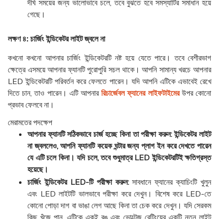
দীর্ঘ সময়ের জন্য ভালোভাবে চলে, তবে বুঝতে হবে সমস্যাটির সমাধান হয়ে
গেছে।
লক্ষণ ৪: চার্জিং ইন্ডিকেটর লাইট জ্বলে না
কখনো কখনো আপনার চার্জিং ইন্ডিকেটরটি নষ্ট হয়ে যেতে পারে। তবে বেশীরভাগ
ক্ষেত্রে এসময়ে আপনার ফ্যানটি পুরোপুরি সচল থাকে। আপনি সামান্য খরচে আপনার
LED ইন্ডিকেটরটি পরিবর্তন করে ফেলতে পারেন। যদি আপনি এটিকে এভাবেই রেখে
দিতে চান, তাও পারেন। এটি আপনার
রিচার্জেবল ফ্যানের লাইফটাইমের
উপর কোনো
প্রভাব ফেলবে না।
মেরামতের পদক্ষেপ
আপনার ফ্যানটি সঠিকভাবে চার্জ হচ্ছে কিনা তা পরীক্ষা করুন: ইন্ডিকেটর লাইট
না জ্বললেও, আপনি ফ্যানটি কয়েক ঘন্টার জন্য প্লাগ ইন করে দেখতে পারেন
যে এটি চলে কিনা। যদি চলে, তবে শুধুমাত্র LED ইন্ডিকেটরটিই ক্ষতিগ্রস্ত
হয়েছে।
চার্জিং ইন্ডিকেটর LED-টি পরীক্ষা করুন:
সাবধানে ফ্যানের ক্যাচিংটি খুলুন
এবং LED লাইটটি ভালভাবে পরীক্ষা করে দেখুন। বিশেষ করে LED-তে
কোনো পোড়া দাগ বা ভাঙা লেগ আছে কিনা তা চেক করে দেখুন। যদি সেরকম
কিছু খুঁজে পান, এটিকে একই রঙ এবং ভোল্টেজ রেটিংয়ের একটি নতুন লাইট