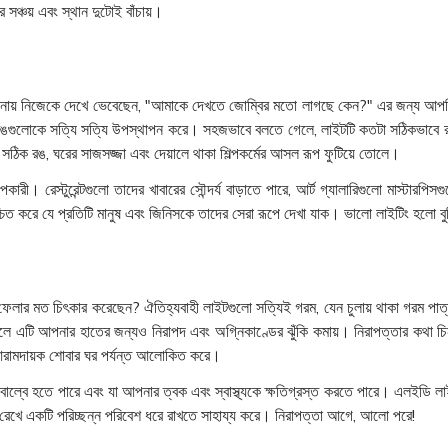
ঞ্চয় এবং স্থান দুটোই বাঁচায়।
 আয়নায় নিজেকে দেখে ভেবেছেন, "আমাকে দেখতে জোম্বির মতো লাগছে কেন?" এর জন্
 রঙগুলোকে সত্যি সত্যি উপস্থাপন করে। সহজভাবে বলতে গেলে, লাইটটি কতটা সঠিকভাবে
সঠিক রঙ, ঘরের সাজসজ্জা এবং দেয়ালে থাকা শিল্পকর্মের আসল রূপ ফুটিয়ে তোলে।
ারী। রেস্টুরেন্টগুলো তাদের খাবারের সৌন্দর্য বাড়াতে পারে, আর্ট গ্যালারিগুলো মাস্টা
ত করে যে প্রতিটি মানুষ এবং জিনিসকে তাদের সেরা রূপে দেখা যাক। ভালো লাইটিং হলো বু
েলার মত চিৎকার করেছেন? ঐতিহ্যবাহী লাইটগুলো সত্যিই গরম, যেন চুলায় থাকা গরম পাত
ফলে এটি আপনার হাতের জন্যও নিরাপদ এবং অগ্নিকাণ্ডের ঝুঁকি কমায়। নিরাপত্তার কথা
ে আরামদায়ক শোবার ঘর পর্যন্ত আলোকিত করে।
বাল্বে হতে পারে এবং যা আপনার ত্বক এবং স্বাস্থ্যকে ক্ষতিগ্রস্ত করতে পারে। এলইডি লাই
় রেখে একটি পরিচ্ছন্ন পরিবেশ ধরে রাখতে সাহায্য করে। নিরাপত্তা আগে, আলো পরে!