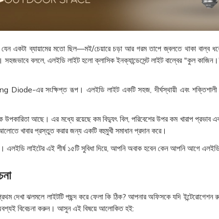
া যেন একটা ব্যায়ামের মতো ছিল—মই/চেয়ারে চড়া আর গরম তাপে জ্বলতে থাকা বাল্ব ধ
্যৎ। সহজভাবে বললে, এলইডি লাইট হলো ক্লাসিক ইনক্যান্ডেসেন্ট লাইট বাল্বের "কুল কাজিন
ode-এর সংক্ষিপ্ত রূপ। এলইডি লাইট একটি সহজ, দীর্ঘস্থায়ী এবং শক্তিশালী উৎস
 উপকারিতা আছে। এর মধ্যে রয়েছে কম বিদ্যুৎ বিল, পরিবেশের উপর কম খারাপ প্রভা
লোতে খাবার প্রস্তুত করার জন্য একটি বহুমুখী সমাধান প্রদান করে।
নব। এলইডি লাইটের এই শীর্ষ ১৫টি সুবিধা দিয়ে, আপনি অবাক হবেন কেন আপনি আগে এলইডি-ত
চনা
প্রথম দেখা ঝলমলে লাইটটি পছন্দ করে ফেলা কি ঠিক? আপনার অফিসকে যদি ইন্টেরোগেশন রুম
ষয় অবশ্যই বিবেচনা করুন। আসুন এই বিষয়ে আলোকিত হই: