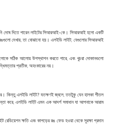
য আপনি দোষ দিতে পারেন লাইটের সিআরআই-কে। সিআরআই হলো একটি
 রঙগুলো দেখায়, তা বোঝানো হয়। এলইডি লাইট, যেগুলোর সিআরআই
রপিসগুলোকে সঠিক আলোয় উপস্থাপন করতে পারে, এবং খুচরা দোকানগুলো
দ্ধিমত্তার প্রতীক, অহংকারের নয়।
্র। কিন্তু এলইডি লাইট? যতক্ষণই জ্বলে, ততটুকু যেন হালকা শীতল
 চিন্তা করে, এলইডি লাইট এমন এক আদর্শ সমাধান যা আপনাকে আরাম
ট রেডিয়েশন ক্ষতি এবং কাপড়ের রঙ ফেড হওয়া থেকে সুরক্ষা প্রদান