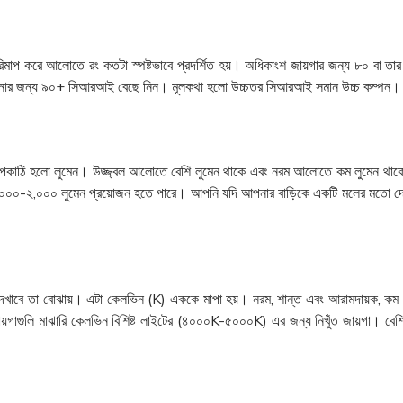
প করে আলোতে রং কতটা স্পষ্টভাবে প্রদর্শিত হয়। অধিকাংশ জায়গার জন্য ৮০ বা তার
স্থাপনার জন্য ৯০+ সিআরআই বেছে নিন। মূলকথা হলো উচ্চতর সিআরআই সমান উচ্চ কম্পন।
পকাঠি হলো লুমেন। উজ্জ্বল আলোতে বেশি লুমেন থাকে এবং নরম আলোতে কম লুমেন থাকে। এ
১,০০০-২,০০০ লুমেন প্রয়োজন হতে পারে। আপনি যদি আপনার বাড়িকে একটি মলের মতো দেখত
েখাবে তা বোঝায়। এটা কেলভিন (K) এককে মাপা হয়। নরম, শান্ত এবং আরামদায়ক, কম
র জায়গাগুলি মাঝারি কেলভিন বিশিষ্ট লাইটের (৪০০০K-৫০০০K) এর জন্য নিখুঁত জায়গা। 