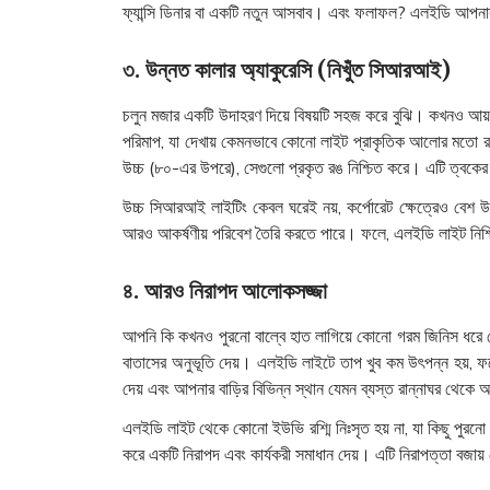
ফ্যান্সি ডিনার বা একটি নতুন আসবাব। এবং ফলাফল? এলইডি আপনার স
৩. উন্নত কালার অ্যাকুরেসি (নিখুঁত সিআরআই)
চলুন মজার একটি উদাহরণ দিয়ে বিষয়টি সহজ করে বুঝি। কখনও
পরিমাপ, যা দেখায় কেমনভাবে কোনো লাইট প্রাকৃতিক আলোর মতো
উচ্চ (৮০-এর উপরে), সেগুলো প্রকৃত রঙ নিশ্চিত করে। এটি ত্বকের 
উচ্চ সিআরআই লাইটিং কেবল ঘরেই নয়, কর্পোরেট ক্ষেত্রেও বেশ উপক
আরও আকর্ষণীয় পরিবেশ তৈরি করতে পারে। ফলে, এলইডি লাইট নিশ্চি
৪. আরও নিরাপদ আলোকসজ্জা
আপনি কি কখনও পুরনো বাল্বে হাত লাগিয়ে কোনো গরম জিনিস ধরে ফ
বাতাসের অনুভূতি দেয়। এলইডি লাইটে তাপ খুব কম উৎপন্ন হয়, 
দেয় এবং আপনার বাড়ির বিভিন্ন স্থান যেমন ব্যস্ত রান্নাঘর থেক
এলইডি লাইট থেকে কোনো ইউভি রশ্মি নিঃসৃত হয় না, যা কিছু পুরনো 
করে একটি নিরাপদ এবং কার্যকরী সমাধান দেয়। এটি নিরাপত্তা বজায