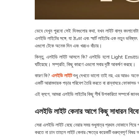
ভেবে দেখুন পুরনো সেই দিনগুলোর কথা, যখন লাইট বাল্ব বদলানোট
এলইডি লাইটের সঙ্গে, যা ঠাণ্ডা এবং স্মার্ট লাইটের এক নতুন ভবিষ
এগুলো টেকে অনেক দিন এবং খরচও বাঁচায়।
কিন্তু, এলইডি লাইট আসলে কি? এলইডি হলো Light Emitting Di
ঘটিয়েছে। সম্প্রতি, কিছু কারণে এগুলো সবার দৃষ্টি আকর্ষণ করছে।
কারণ কি?
এলইডি লাইট
শুধু দেখতে ভালো তাই নয়, এর আরও অনেক
একটি আরামদায়ক পড়ার পরিবেশ তৈরি করতে বা রান্নাঘরে ফোকাসড আ
এই ব্লগে, আমরা এলইডি লাইটের কিছু শীর্ষ উপকারিতা সম্পর্কে জা
এলইডি লাইট কেনার আগে কিছু সাধারন বিবে
সেরা এলইডি লাইট বেছে নেয়ার সময় শুধুমাত্র প্রথম দোকানে গিয়ে 
করতে না চান তাহলে লাইট কেনার ক্ষেত্রে কয়েকটি গুরুত্বপূর্ণ বি