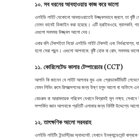
১০. সব ধরনের আবহাওয়ায় কাজ করে ভালো
এলইডি লাইট যেকোনো আবহাওয়াতেই উজ্জ্বলভাবে জ্বলে, তা বৃষ্টি হো
তেমন ভাবেই ডিজাইন করা হয়েছে। এটি ড্রাইভওয়ে, ব্যালকনি, গা
এগুলো সবসময় উজ্জ্বল আলো দেয়।
এবার বলি টেকসইতা নিয়ে! এলইডি লাইট টেকসই এবং নির্ভরযোগ্য, যা ট
হলো সেরা পছন্দ। এগুলো আপনাকে, বৃষ্টি হোক বা রোদ, সবসময় ভালো
১১. কোরিলেটেড কালার টেম্পারেচার (CCT)
আপনি কি জানেন যে লাইট আপনার মুড এবং প্রোডাকটিভিটি লেভেলে
যেমন লিভিং রুমে রিলাক্সেশনের জন্য উষ্ণ হলুদ আলো বা অফিসে এ
বেডরুম বা আরামদায়ক পরিবেশ যেখানে বিশ্রামই মূল লক্ষ্য, সেখ
সম্পর্কিত জ্ঞান আপনাকে প্রতিটি এলাকার জন্য নির্দিষ্ট উদ্দেশ্য
১২. তাৎক্ষণিক আলো সরবরাহ
এলইডি লাইটিং ইন্ডাস্ট্রির অ্যাথলেট; যেখানে ইনক্যান্ডেসেন্ট ব