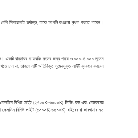
 বেশি সিআরআই দুর্দান্ত, যাতে আপনি রংগুলো পৃথক করতে পারেন।
কটি রান্নাঘর বা ড্রয়িং রুমের জন্য প্রায় ৩,০০০-৪,০০০ লুমেন
ে চান না, তাহলে এটি অতিরিক্ত লুমেনযুক্ত লাইট ব্যবহার করবেন
 কেলভিন বিশিষ্ট লাইট (২৭০০K-৩০০০K) লিভিং রুম এবং বেডরুমের
বেশি কেলভিন বিশিষ্ট লাইট (৫০০০K-৬৫০০K) বাইরের বা কারখানার মত