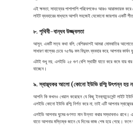
এই ক্ষমতা, সাহায্যের পাশাপাশি পরিবেশকেও আরও আরামদায়ক করে
লাইট ব্যবহারের মাধ্যমে আপনি সহজেই যেকোনো জায়গায় একটি শীত
৮. পৃথিবী-বান্ধব উজ্জ্বলতা
আসুন, একটি সত্য কথা বলি, বেশিরভাগই আমরা মোমবাতির আলোতে বস
সাধারণ বাল্বের চেয়ে ৭৫% কম বিদ্যুৎ ব্যবহার করে, আপনার কার্বন 
এটাই শুধু নয়, এলইডি ২৫ গুণ বেশি স্থায়ী! যাতে করে কমে যায় ব
যাচ্ছেন।
৯. স্বাস্থ্যকর আলো (কোনো ইউভি রশ্মি উৎপন্ন হয় ন
আপনি কি কখনও খেয়াল করেছেন যে কিছু ইনক্যান্ডেসেন্ট লাইট ইউভি
এলইডি কোনো ইউভি রশ্মি নির্গত করে না, তাই এটি আপনার স্বাস্থ
এলইডি আপনার ঘুমের গুণগত মান উন্নত করার সম্ভাবনাও রাখে। এটি এ
যাতে আপনার মস্তিষ্ক জানে যে দিনের কাজ শেষ হয়ে গেছে। ফলে ত