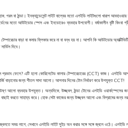
ক, গরম বা ঠান্ডা। ইনক্যান্ডেসেন্ট লাইট বাল্বের মতো এলইডি লাইটগুলো খারাপ আবহাওয়ায় 
র্ডেনের মতো আউটডোর স্পেস এবং ইনডোরেও ব্যবহার উপযোগী। বর্ষাকালীন বৃষ্টি কিংবা গ্
েম্পারেচার বাড়া বা কমায় ফ্লিকার করে না বা বন্ধ হয় না। আপনি কি আউটডোর অ্যাক্টিভি
 সার্ভিস দিবে।
 প্রভাব ফেলে? এটি হলো কোরিলেটেড কালার টেম্পারেচারের (CCT) কাজ। এলইডি আপনাক
নার্জি বাড়ানোর জন্য শীতল সাদা আলো। আপনার দিনের টোন নির্ধারণ করে উপযুক্ত CCT!
ানে উষ্ণ আলো ব্যবহার উপযুক্ত। অন্যদিকে, উজ্জ্বল, ঠান্ডা টোনের এলইডি ওয়ার্কস্প
ে আলো বাছাই করতে সাহায্য করে। হোক সেটা কাজের জন্য উজ্জ্বল আলো এবং বিশ্রামের জন্য 
াল্বকে জ্বলতে সময় লাগে, সেখানে এলইডি লাইট সুইচ অন করার সঙ্গে সঙ্গে জ্বলে ওঠে। এলই