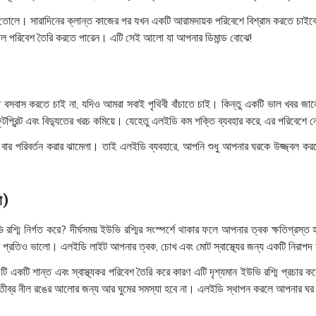
 তোলে। সারাদিনের ক্লান্ত কাজের পর যখন একটি আরামদায়ক পরিবেশে বিশ্রাম করতে চা
ল পরিবেশ তৈরি করতে পারেন। এটি সেই আলো যা আপনার ডিমান্ড বোঝে!
বাস করতে চাই না, যদিও আমরা সবাই পৃথিবী বাঁচাতে চাই। কিন্তু একটি ভাল খবর জানে
ফুটপ্রিন্ট এবং বিদ্যুতের খরচ কমিয়ে। যেহেতু এলইডি কম শক্তি ব্যবহার করে, এর পরিবেশে
ার বার পরিবর্তন করার ঝামেলা। তাই এলইডি ব্যবহারে, আপনি শুধু আপনার ঘরকে উজ্জ্বল ক
া)
 রশ্মি নির্গত করে? দীর্ঘসময় ইউভি রশ্মির সংস্পর্শে থাকার ফলে আপনার ত্বক ক্ষতিগ্রস
্যের প্রতিও ভালো। এলইডি লাইট আপনার ত্বক, চোখ এবং মোট স্বাস্থ্যের জন্য একটি নিরা
কটি শান্ত এবং স্বাস্থ্যকর পরিবেশ তৈরি করে কারণ এটি দৃশ্যমান ইউভি রশ্মি প্রচার কর
ীব্র নীল রঙের আলোর জন্য আর ঘুমের সমস্যা হবে না। এলইডি স্থাপন করলে আপনার ঘর হ