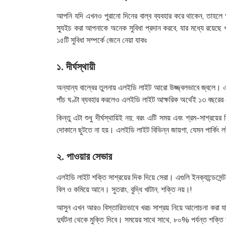
আপনি যদি এখনও পুরানো দিনের বাল্ব ব্যবহার করে থাকেন, তাহলে
স্যুইচ করা আপনাকে অনেক সুবিধা প্রদান করবে, যার মধ্যে রয়েছে
১৫টি সুবিধা সম্পর্কে জেনে নেয়া যাকঃ
১. দীর্ঘস্থায়ী
অন্যান্য বাল্বের তুলনায় এলইডি লাইট আরো উজ্জ্বলভাবে জ্বলে। এলইড
পাঁচ ঘণ্টা ব্যবহার করলেও এলইডি লাইট আক্ষরিক অর্থেই ১৩ বছরের ব
কিন্তু এটা শুধু দীর্ঘস্থায়িই নয়; বরং এটি সময় এবং শ্রম-সাশ্রয
দোকানে ছুটতে না হয়। এলইডি লাইট বিভিন্ন জায়গা, যেমন পার্কিং
২. পাওয়ার সেভার
এলইডি লাইট শক্তি সাশ্রয়ের দিক দিয়ে সেরা। এগুলি ইনক্যান্ডেসেন
বিল ও কমিয়ে আনে। সুতরাং, বুদ্ধি খাটান, শক্তি নয়।!
আসুন এখন আরও বিস্তারিতভাবে খরচ সাশ্রয় নিয়ে আলোচনা করা য
দুর্ঘটনা থেকে মুক্তি দিবে। সময়ের সাথে সাথে, ৮০% পর্যন্ত শক্