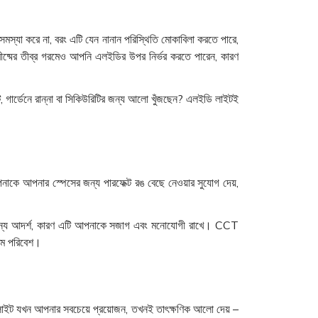
সমস্যা করে না, বরং এটি যেন নানান পরিস্থিতি মোকাবিলা করতে পারে,
রীষ্মের তীব্র গরমেও আপনি এলইডির উপর নির্ভর করতে পারেন, কারণ
টি, গার্ডেনে রান্না বা সিকিউরিটির জন্য আলো খুঁজছেন? এলইডি লাইটই
ে আপনার স্পেসের জন্য পারফেক্ট রঙ বেছে নেওয়ার সুযোগ দেয়,
েসের জন্য আদর্শ, কারণ এটি আপনাকে সজাগ এবং মনোযোগী রাখে। CCT
নরম পরিবেশ।
ডি লাইট যখন আপনার সবচেয়ে প্রয়োজন, তখনই তাৎক্ষণিক আলো দেয় –