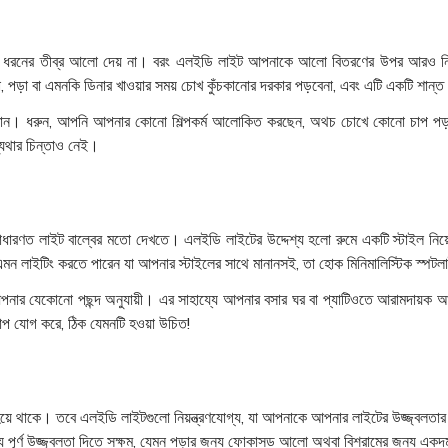
নো ধরনের তীব্র আলো দেয় না। বরং এলইডি লাইট আপনাকে আলো বিতরণের উপর আরও নিয়
়া বা এমনকি ডিনার খাওয়ার সময় চোখ কুঁচকানোর দরকার পড়বেনা, এবং এটি একটি শান্ত 
েও বুদ্ধিমান। ধরুন, আপনি আপনার কোনো শিল্পকর্ম আলোকিত করছেন, অথচ চোখে কোনো চাপ 
্যথার চিন্তাও নেই।
সাধারণত লাইট বাল্বের মতো দেখতে। এলইডি লাইটের উদ্দেশ্য হলো রুমে একটি স্টাইল নিয়ে 
 লাইটিং করতে পারেন যা আপনার স্টাইলের সাথে মানানসই, তা হোক মিনিমালিস্টিক স্পটলা
পনার যেকোনো পছন্দ অনুযায়ী। এর সাহায্যে আপনার বসার ঘর বা প্যাটিওতে আরামদায়ক আল
প যোগ করে, ঠিক যেমনটি হওয়া উচিত!
্বল হয়ে থাকে। তবে এলইডি লাইটগুলো নিয়ন্ত্রণযোগ্য, যা আপনাকে আপনার লাইটের উজ্জ্বলতার 
ূর্ণ উজ্জ্বলতা দিতে সক্ষম, যেমন পড়ার জন্য ফোকাসড আলো অথবা বিশ্রামের জন্য একদ