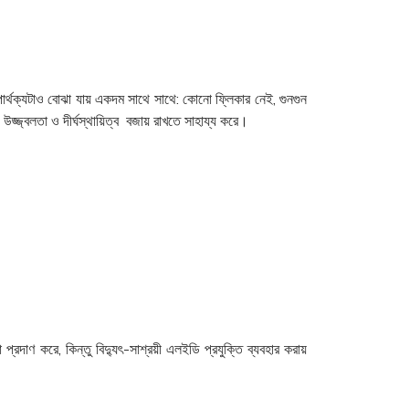
ার্থক্যটাও বোঝা যায় একদম সাথে সাথে: কোনো ফ্লিকার নেই, গুনগুন
জ্জ্বলতা ও দীর্ঘস্থায়িত্ব বজায় রাখতে সাহায্য করে।
দাণ করে, কিন্তু বিদ্যুৎ-সাশ্রয়ী এলইডি প্রযুক্তি ব্যবহার করায়