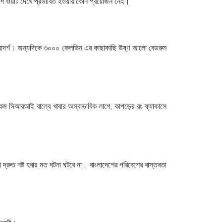
 বেশি ওয়াট দেখে প্রভাবিত হওয়ার কোন প্রয়োজন নেই।
য আদর্শ। অন্যদিকে ৩০০০ কেলভিন এর কাছাকাছি উষ্ণ আলো বেডরুম
 সিআরআই বাল্বে খাবার অস্বাভাবিক লাগে, কাপড়ের রং ফ্যাকাসে
দ্রুত নষ্ট হবার মত ঘটনা ঘটবে না। বাংলাদেশের পরিবেশের বাস্তবতা