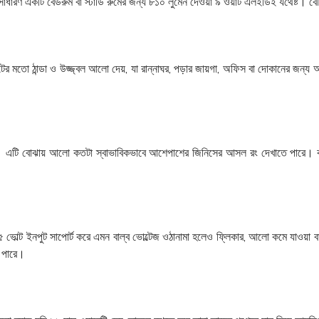
 সাধারণ একটি বেডরুম বা স্টাডি রুমের জন্য ৮১০ লুমেন দেওয়া ৯ ওয়াট এলইডিই যথেষ্ট।
 মতো ঠান্ডা ও উজ্জ্বল আলো দেয়, যা রান্নাঘর, পড়ার জায়গা, অফিস বা দোকানের জন্
। এটি বোঝায় আলো কতটা স্বাভাবিকভাবে আশেপাশের জিনিসের আসল রং দেখাতে পারে। কম
োল্ট ইনপুট সাপোর্ট করে এমন বাল্ব ভোল্টেজ ওঠানামা হলেও ফ্লিকার, আলো কমে যাওয়া বা 
ে পারে।