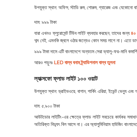
উপযুক্ত স্থান:
অফিস, স্টাডি রুম, শোরুম, গ্যারেজ এবং যেকোনো ব
দাম:
৯৯৯ টাকা
যারা এখনও ফ্লুরোসেন্ট টিউব লাইট ব্যবহার করছেন, তাদের জন্য
৪০ 
শব্দ নেই, এমনকি জ্বলে ওঠার জন্যেও কোন সময় লাগে না। এতে ডাবল
৯৯৯ টাকা দামে এটি বাংলাদেশে অন্যতম সেরা ভ্যালু-ফর-মানি কমার্
আরও পড়ুনঃ
LED বাল্ব বনাম ট্র্যাডিশনাল বাল্ব তুলনা
ল্যাক্সফো ফ্লাড লাইট ১০০ ওয়াট
উপযুক্ত স্থান:
ড্রাইভওয়ে, বাগান, পার্কিং এরিয়া, ইভেন্ট ভেন্যু 
দাম:
৫,৯০০ টাকা
আউটডোর লাইটিং-এর ক্ষেত্রে ফ্লাড লাইট সবচেয়ে কার্যকর সমাধান।
অতিরিক্ত বিদ্যুৎ বিল আসে না। এর অ্যালুমিনিয়াম হাউজিং বাংলাদেশের