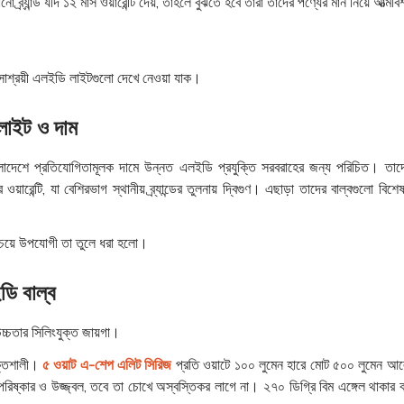
ো ব্র্যান্ড যদি ১২ মাস ওয়ারেন্টি দেয়, তাহলে বুঝতে হবে তারা তাদের পণ্যের মান নিয়ে আত্মবি
ৎ-সাশ্রয়ী এলইডি লাইটগুলো দেখে নেওয়া যাক।
 লাইট ও দাম
 বাংলাদেশে প্রতিযোগিতামূলক দামে উন্নত এলইডি প্রযুক্তি সরবরাহের জন্য পরিচিত। তা
 ওয়ারেন্টি, যা বেশিরভাগ স্থানীয় ব্র্যান্ডের তুলনায় দ্বিগুণ। এছাড়া তাদের বাল্বগুলো 
বচেয়ে উপযোগী তা তুলে ধরা হলো।
ডি বাল্ব
চ্চতার সিলিংযুক্ত জায়গা।
ক্তিশালী।
৫ ওয়াট এ-শেপ এলিট সিরিজ
প্রতি ওয়াটে ১০০ লুমেন হারে মোট ৫০০ লুমেন আলো
কার ও উজ্জ্বল, তবে তা চোখে অস্বস্তিকর লাগে না। ২৭০ ডিগ্রি বিম এঙ্গেল থাকার