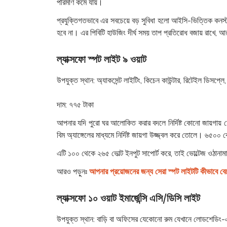
পরিমাণ কমে যায়।
প্রযুক্তিগতভাবে এর সবচেয়ে বড় সুবিধা হলো আইসি-ভিত্তিক কনস্ট্যা
হবে না। এর পিবিটি হাউজিং দীর্ঘ সময় তাপ প্রতিরোধ বজায় রাখে, আর
ল্যাক্সফো স্পট লাইট ৯ ওয়াট
উপযুক্ত স্থান:
অ্যাকসেন্ট লাইটিং, কিচেন কাউন্টার, রিটেইল ডিসপ্লে
দাম:
৭৭৫ টাকা
আপনার যদি পুরো ঘর আলোকিত করার বদলে নির্দিষ্ট কোনো জায়গ
বিম অ্যাঙ্গেলের মাধ্যমে নির্দিষ্ট জায়গা উজ্জ্বল করে তোলে। ৬৫
এটি ১০০ থেকে ২৬৫ ভোল্ট ইনপুট সাপোর্ট করে, তাই ভোল্টেজ ওঠানা
আরও পড়ুনঃ
আপনার প্রয়োজনের জন্য সেরা স্পট লাইটটি কীভাবে বে
ল্যাক্সফো ১০ ওয়াট ইমার্জেন্সি এসি/ডিসি লাইট
উপযুক্ত স্থান:
বাড়ি বা অফিসের যেকোনো রুম যেখানে লোডশেডি