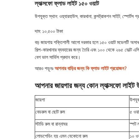
ল্যাক্সফো ফ্লাড লাইট ১৫০ ওয়াট
উপযুক্ত স্থান:
ওয়্যারহাউস, কারখানা, কন্সট্রাকশন সাইট, স্পোর্টস গ
দাম:
১০,৫০০ টাকা
বড় জায়গায় শক্তিশালী আলো দরকার হলে ১৫০ ওয়াট মডেলটি অসাধারণ 
শিল্প-কারখানার ব্যবহারের জন্য তৈরি এবং ১০০ থেকে ২৬৫ ভোল্ট এ
বেশ ভাল সার্ভিস প্রদান করে।
আরও পড়ূনঃ
আপনার বাড়ির জন্য কি ফ্লাড লাইট প্রয়োজন?
আপনার জায়গার জন্য কোন ল্যাক্সফো লাইট 
জায়গা
উপযুক
বেডরুম বা ছোট রুম
৫ ওয়
স্টাডি রুম বা রান্নাঘর
স্পট 
লোডশেডিং হয় এমন যেকোনো রুম
১০ ওয়