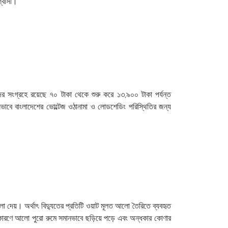
শ্বাসী।
দের সংগ্রহে রয়েছে ৭০ টাকা থেকে শুরু করে ১৩,৯০০ টাকা পর্যন্ত
বিশেষভাবে বাংলাদেশের ভোল্টেজ ওঠানামা ও লোডশেডিং পরিস্থিতির জন্য
 দেয়। অর্থাৎ বিদ্যুতের প্রতিটি ওয়াট মূলত আলো তৈরিতে ব্যবহৃত
 কারণে আলো পুরো রুমে সমানভাবে ছড়িয়ে পড়ে এবং অন্ধকার কোণার