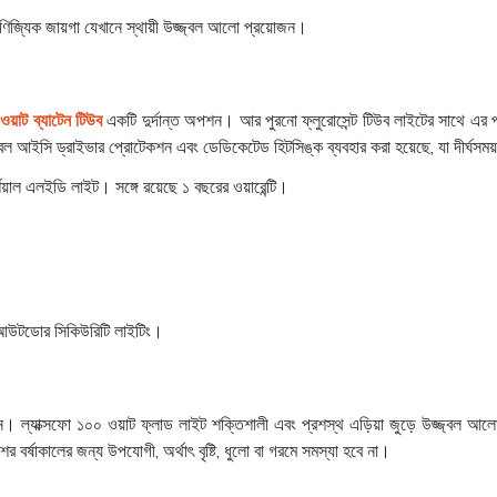
াণিজ্যিক জায়গা যেখানে স্থায়ী উজ্জ্বল আলো প্রয়োজন।
ওয়াট ব্যাটেন টিউব
একটি দুর্দান্ত অপশন। আর পুরনো ফ্লুরোসেন্ট টিউব লাইটের সাথে এর প
 আইসি ড্রাইভার প্রোটেকশন এবং ডেডিকেটেড হিটসিঙ্ক ব্যবহার করা হয়েছে, যা দীর্ঘসময় উ
শিয়াল এলইডি লাইট। সঙ্গে রয়েছে ১ বছরের ওয়ারেন্টি।
এবং আউটডোর সিকিউরিটি লাইটিং।
 ল্যাক্সফো ১০০ ওয়াট ফ্লাড লাইট শক্তিশালী এবং প্রশস্থ এড়িয়া জুড়ে উজ্জ্বল আলো প্র
 বর্ষাকালের জন্য উপযোগী, অর্থাৎ বৃষ্টি, ধুলো বা গরমে সমস্যা হবে না।