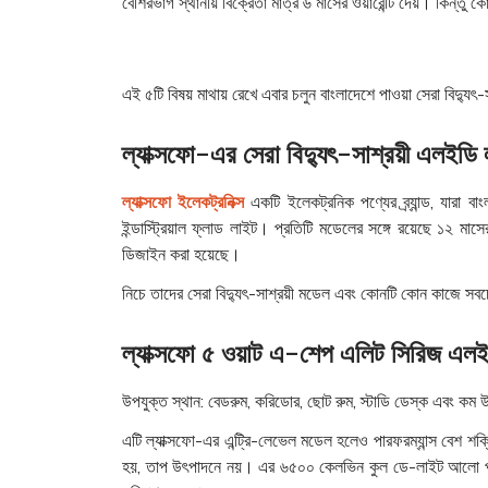
বেশিরভাগ স্থানীয় বিক্রেতা মাত্র ৬ মাসের ওয়ারেন্টি দেয়। কিন্তু কোন
এই ৫টি বিষয় মাথায় রেখে এবার চলুন বাংলাদেশে পাওয়া সেরা বিদ্যু
ল্যাক্সফো-এর সেরা বিদ্যুৎ-সাশ্রয়ী এলইডি
ল্যাক্সফো ইলেকট্রনিক্স
একটি ইলেকট্রনিক পণ্যের ব্র্যান্ড, যারা
ইন্ডাস্ট্রিয়াল ফ্লাড লাইট। প্রতিটি মডেলের সঙ্গে রয়েছে ১২ মাসের
ডিজাইন করা হয়েছে।
নিচে তাদের সেরা বিদ্যুৎ-সাশ্রয়ী মডেল এবং কোনটি কোন কাজে স
ল্যাক্সফো ৫ ওয়াট এ-শেপ এলিট সিরিজ এলই
উপযুক্ত স্থান:
বেডরুম, করিডোর, ছোট রুম, স্টাডি ডেস্ক এবং কম উ
এটি ল্যাক্সফো-এর এন্ট্রি-লেভেল মডেল হলেও পারফরম্যান্স বেশ শ
হয়, তাপ উৎপাদনে নয়। এর ৬৫০০ কেলভিন কুল ডে-লাইট আলো পরিষ্