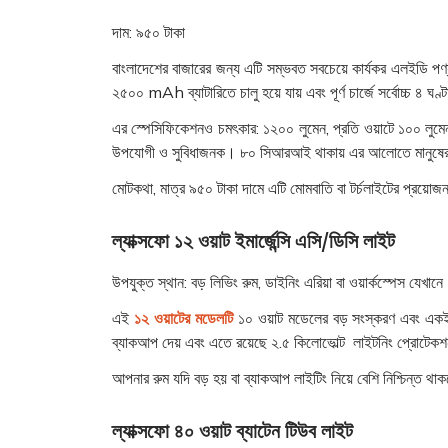
দাম:
৯৫০ টাকা
বাংলাদেশের বাজারের জন্য এটি সম্ভবত সবচেয়ে কার্যকর এলইডি পণ
২৫০০ mAh ব্যাটারিতে চালু হয়ে যায় এবং পূর্ণ চার্জে সর্বোচ্চ ৪ ঘ
এর স্পেসিফিকেশনও চমৎকার: ১২০০ লুমেন, প্রতি ওয়াটে ১০০ লুমেন
উপযোগী ও সুবিধাজনক। ৮০ সিআরআই থাকায় এর আলোতে মানুষের চেহারা
মোটকথা, মাত্র ৯৫০ টাকা দামে এটি মোমবাতি বা টর্চলাইটের প্রয়োজন
ল্যাক্সফো ১২ ওয়াট ইমার্জেন্সি এসি/ডিসি লাইট
উপযুক্ত স্থান:
বড় লিভিং রুম, ডাইনিং এরিয়া বা ওয়ার্কস্পেস যেখানে
এই
১২ ওয়াটের মডেলটি
১০ ওয়াট মডেলের বড় সংস্করণ এবং একইভাব
ব্যাকআপ দেয় এবং এতে রয়েছে ২.৫ কিলোভোল্ট লাইটনিং প্রোটেকশন,
আপনার রুম যদি বড় হয় বা ব্যাকআপ লাইটিং নিয়ে বেশি নিশ্চিন্ত থ
ল্যাক্সফো ৪০ ওয়াট ব্যাটেন টিউব লাইট