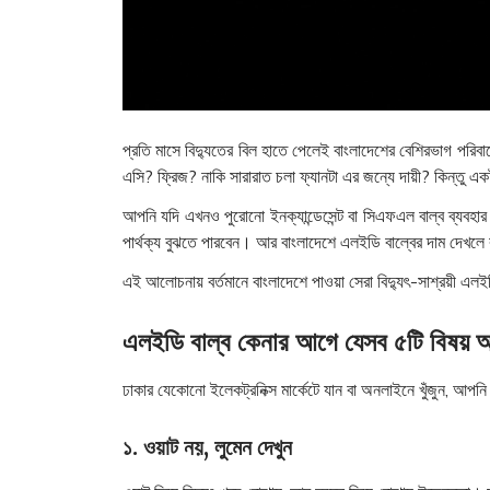
প্রতি মাসে বিদ্যুতের বিল হাতে পেলেই বাংলাদেশের বেশিরভাগ পরিব
এসি? ফ্রিজ? নাকি সারারাত চলা ফ্যানটা এর জন্যে দায়ী? কিন্তু একট
আপনি যদি এখনও পুরোনো ইনক্যান্ডেসেন্ট বা সিএফএল বাল্ব ব্যব
পার্থক্য বুঝতে পারবেন। আর বাংলাদেশে এলইডি বাল্বের দাম দেখল
এই আলোচনায় বর্তমানে বাংলাদেশে পাওয়া সেরা বিদ্যুৎ-সাশ্রয়ী এলই
এলইডি বাল্ব কেনার আগে যেসব ৫টি বিষয় 
ঢাকার যেকোনো ইলেকট্রনিক্স মার্কেটে যান বা অনলাইনে খুঁজুন, আপন
১. ওয়াট নয়, লুমেন দেখুন