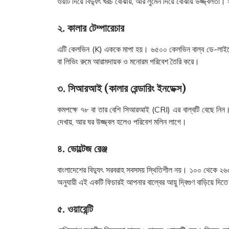
ওয়াট দিয়ে বিদ্যুৎ খরচ বোঝায়, আর লুমেন দিয়ে বোঝায় উজ্জ্বলতা।
২. কালার টেম্পারেচার
এটি কেলভিন (K) এককে মাপা হয়। ৬৫০০ কেলভিন বাল্ব ডে-লাইটের
বা লিভিং রুমে আরামদায়ক ও মনোরম পরিবেশ তৈরি করে।
৩. সিআরআই (কালার রেন্ডারিং ইনডেক্স)
কমপক্ষে ৭৮ বা তার বেশি সিআরআই (CRI) এর বাল্বটি বেছে নিন
দেখায়, আর ঘর উজ্জ্বল হলেও পরিবেশ মলিন লাগে।
৪. ভোল্টেজ রেঞ্জ
বাংলাদেশের বিদ্যুৎ সরবরাহ সবসময় স্থিতিশীল নয়। ১০০ থেকে ২৬৫ ভ
অনুযায়ী এই একটি ফিচারই আপনার বাল্বের আয়ু দ্বিগুণ বাড়িয়ে দিত
৫. ওয়ারেন্টি