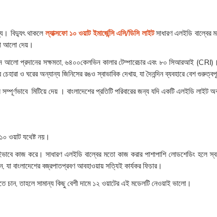
্য। বিদ্যুৎ থাকলে
ল্যাক্সফো ১০ ওয়াট ইমার্জেন্সি এসি/ডিসি লাইট
সাধারণ এলইডি বাল্বের ম
ণ্টা আলো দেয়।
 আলো প্রদানের সক্ষমতা, ৬৪০০কেলভিন কালার টেম্পারেচার এবং ৮০ সিআরআই (CRI)। এটি 
 ও ঘরের অন্যান্য জিনিসের রঙও স্বাভাবিক দেখায়, যা দৈনন্দিন ব্যবহারে বেশ গুরুত্বপূ
 সম্পূর্ণভাবে মিটিয়ে দেয় । বাংলাদেশের প্রতিটি পরিবারের জন্য যদি একটি এলইডি লাইট অব
 ১০ ওয়াট যথেষ্ট নয়।
ে কাজ করে। সাধারণ এলইডি বাল্বের মতো কাজ করার পাশাপাশি লোডশেডিং হলে স্বয়ংক্রি
 যা বাংলাদেশের বজ্রপাতপ্রবণ আবহাওয়ায় সত্যিই কার্যকর ফিচার।
াকতে চান, তাহলে সামান্য কিছু বেশী দামে ১২ ওয়াটের এই মডেলটি নেওয়াই ভালো।