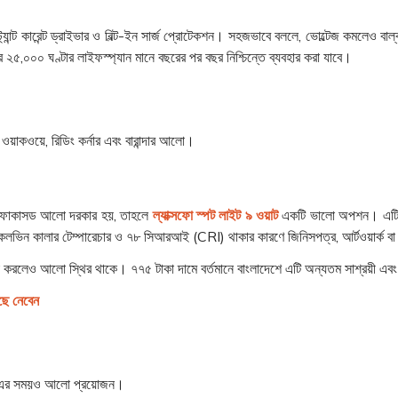
ন্ট কারেন্ট ড্রাইভার ও বিল্ট-ইন সার্জ প্রোটেকশন। সহজভাবে বললে, ভোল্টেজ কমলেও বাল্ব 
 ২৫,০০০ ঘণ্টার লাইফস্প্যান মানে বছরের পর বছর নিশ্চিন্তে ব্যবহার করা যাবে।
, ওয়াকওয়ে, রিডিং কর্নার এবং বারান্দার আলো।
ায় ফোকাসড আলো দরকার হয়, তাহলে
ল্যাক্সফো স্পট লাইট ৯ ওয়াট
একটি ভালো অপশন। এটি প
০০ কেলভিন কালার টেম্পারেচার ও ৭৮ সিআরআই (CRI) থাকার কারণে জিনিসপত্র, আর্টওয়ার্ক বা
মা করলেও আলো স্থির থাকে। ৭৭৫ টাকা দামে বর্তমানে বাংলাদেশে এটি অন্যতম সাশ্রয়ী এবং
ছে নেবেন
ং-এর সময়ও আলো প্রয়োজন।