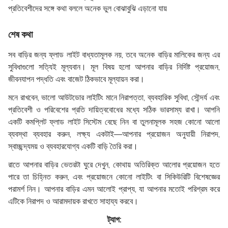
প্রতিবেশীদের সঙ্গে কথা বললে অনেক ভুল বোঝাবুঝি এড়ানো যায়
শেষ কথা
সব বাড়ির জন্য ফ্লাড লাইট বাধ্যতামূলক নয়, তবে অনেক বাড়ির মালিকের জন্য এর
সুবিধাগুলো সত্যিই মূল্যবান। মূল বিষয় হলো আপনার বাড়ির নির্দিষ্ট প্রয়োজন,
জীবনযাপন পদ্ধতি এবং বাজেট ঠিকভাবে মূল্যায়ন করা।
মনে রাখবেন, ভালো আউটডোর লাইটিং মানে নিরাপত্তা, ব্যবহারিক সুবিধা, সৌন্দর্য এবং
প্রতিবেশী ও পরিবেশের প্রতি দায়িত্ববোধের মধ্যে সঠিক ভারসাম্য রাখা। আপনি
একটি কমপ্লিট ফ্লাড লাইট সিস্টেম বেছে নিন বা তুলনামূলক সহজ কোনো আলো
ব্যবস্থা ব্যবহার করুন, লক্ষ্য একটাই—আপনার প্রয়োজন অনুযায়ী নিরাপদ,
স্বাচ্ছন্দ্যময় ও ব্যবহারযোগ্য একটি বাড়ি তৈরি করা।
রাতে আপনার বাড়ির ভেতরটা ঘুরে দেখুন, কোথায় অতিরিক্ত আলোর প্রয়োজন হতে
পারে তা চিহ্নিত করুন, এবং প্রয়োজনে কোনো লাইটিং বা সিকিউরিটি বিশেষজ্ঞের
পরামর্শ নিন। আপনার বাড়ির এমন আলোই প্রাপ্য, যা আপনার মতোই পরিশ্রম করে
এটিকে নিরাপদ ও আরামদায়ক রাখতে সাহায্য করবে।
ট্যাগ
: