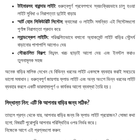
টাইমারসহ বারান্দার লাইট:
গুরুত্বপূর্ণ প্রবেশপথে স্বয়ংক্রিয়ভাবে চালু হওয়া
লাইট সুবিধা ও নিরাপত্তা দুটোই বাড়ায়
স্মার্ট হোম সিকিউরিটি সিস্টেম:
ক্যামেরা ও লাইটিং সমন্বিত এই সিস্টেমগুলো
পূর্ণাঙ্গ নিরাপত্তা প্রদান করে
ল্যান্ডস্কেপ লাইটিং:
পরিকল্পিতভাবে বসানো অ্যাকসেন্ট লাইট বাড়ির সৌন্দর্য
বাড়ানোর পাশাপাশি আলোও দেয়
সৌরচালিত বিকল্প:
বিদ্যুৎ খরচ ছাড়াই আলো দেয় এবং ইনস্টল করাও
তুলনামূলক সহজ
অনেক বাড়ির মালিক দেখেন যে বিভিন্ন ধরনের লাইট একসঙ্গে ব্যবহার করাই সবচেয়ে
ভালো সমাধান। গুরুত্বপূর্ণ জায়গায় ফ্লাড লাইট এবং অন্য অংশে ভিন্ন ধরনের লাইট
ব্যবহার করলে একটি ভারসাম্যপূর্ণ ও কার্যকর আলো ব্যবস্থা তৈরি হয়।
সিদ্ধান্ত নিন: এটি কি আপনার বাড়ির জন্য সঠিক?
তাহলে প্রশ্ন থেকে যায়, আপনার বাড়ির জন্য কি ফ্লাড লাইট প্রয়োজন? সোজা কথা
হলো, বিষয়টি পুরোপুরি আপনার পরিস্থিতির ওপর নির্ভর করে।
নিজেকে আগে এই প্রশ্নগুলো করুন: