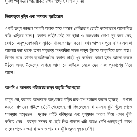
সুবিধা শুধু উঠান আলোকিত রাখার মধ্যেই সীমাবদ্ধ নয়।
নিরাপত্তা বৃদ্ধি এবং অপরাধ প্রতিরোধ
একটি তথ্য জানলে আপনি অবাক হতে পারেন: বেশিরভাগ চোরই ভালোভাবে আলোকিত
বাড়ি এড়িয়ে চলে। ফ্লাড লাইট সেই সব ছায়া ও অন্ধকার কোণা দূর করে দেয়,
যেখানে অনুপ্রবেশকারীরা লুকিয়ে থাকতে পছন্দ করে। যখন আপনার পুরো বাড়ির এলাকা
আলোয় ভরা থাকে, তখন সম্ভাব্য অপরাধীরা সহজ লক্ষ্য খুঁজতে অন্যদিকে চলে যায়।
বিশেষ করে মোশন অ্যাক্টিভেটেড ফ্লাড লাইট খুব কার্যকর, কারণ হঠাৎ আলো জ্বলে
উঠলে অসৎ উদ্দেশ্যে এগিয়ে আসা যে কাউকে চমকে দেয় এবং প্রকাশ্যে নিয়ে
আসে।
আপনি ও আপনার পরিবারের জন্য বাড়তি নিরাপত্তা
ভাবুন তো, কতবার আপনাকে অন্ধকারে বাড়ির চারপাশে চলাচল করতে হয়েছে। কখনো
হয়তো বাগানের পাইপে হোঁচট খেয়েছেন, পা পিছলেছেন, বা ময়লার ঝুড়ি খুঁজে পেতে
সমস্যায় পড়েছেন। ফ্লাড লাইট পরিষ্কার এবং দৃশ্যমান আলো দিয়ে এসব ঝুঁকি
কমিয়ে দেয়। বয়স্ক সদস্য বা ছোট শিশু থাকলে এটি আরও বেশি গুরুত্বপূর্ণ, কারণ
তাদের পড়ে যাওয়া বা আঘাত পাওয়ার ঝুঁকি তুলনামূলক বেশি।