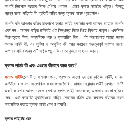
আপনি নিরাপদে দরজার দিকে এগিয়ে গেলেন। এটাই ফ্লাড লাইটের শক্তি। কিন্তু
প্রশ্ন হলো, সত্যিই কি প্রতিটি বাড়ির জন্য ফ্লাড লাইট প্রয়োজন?
আপনি যদি আপনার বাড়ির চারপাশে ফ্লাড লাইট বসানোর কথা ভাবেন, তাহলে আপনি
একা নন। অনেক বাড়ির মালিকই এই সিদ্ধান্ত নিতে গিয়ে দ্বিধায় পড়েন। একদিকে
নিরাপত্তার বিষয়, অন্যদিকে খরচ ও ব্যবহারিক দিক। এই আলোচনায় আমরা জানব
ফ্লাড লাইট কী, এর সুবিধা ও অসুবিধা কী, আর সবচেয়ে গুরুত্বপূর্ণ ব্যাপার হলো,
আপনার বাড়ির জন্য এটি সঠিক পছন্দ কি না তা বুঝতে সাহায্য করব।
ফ্লাড লাইট কী এবং এগুলো কীভাবে কাজ করে?
ফ্লাড লাইট
হলো উচ্চ ক্ষমতাসম্পন্ন, প্রশস্ত আলো ছড়ানো কৃত্রিম লাইট, যা বড়
আউটডোর জায়গা আলোকিত করার জন্য তৈরি। সাধারণ বারান্দার লাইট যেখানে নির্দিষ্ট
একটি জায়গায় আলো ফেলে, সেখানে ফ্লাড লাইট অনেক বড় এলাকায় আলো ছড়িয়ে
দেয়। এই কারণেই ড্রাইভওয়ে, বাড়ির পেছনের উঠান এবং ভবনের বাইরের অংশ
আলোকিত করতে ফ্লাড লাইট বেশ উপযোগী।
ফ্লাড লাইটের ধরন