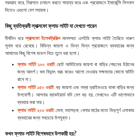
সরবরাহ করে, নিরাপদে চলাচল করতে সাহায্য করে এবং প্রয়োজনে ইমার্জেন্সি সিগনাল
দিতেও এগুলো বেশ সহায়ক।
কিছু ব্যতিক্রমী ল্যাক্সফো ফ্লাড লাইট যা দেখতে পারেন
দীর্ঘদিন ধরে
ল্যাক্সফো ইলেকট্রনিক্স
মানসম্মত এলইডি ফ্লাড লাইট তৈরিতে দারুণ
সুনাম ধরে রেখেছে। বিভিন্ন জায়গা ও ভিন্ন ভিন্ন প্রয়োজনে ব্যবহারের জন্য
আমাদের কিছু বিশেষ মডেল নিচে তুলে ধরা হলো।
ফ্লাড লাইট ১০০ ওয়াট:
ছোট আউটডোর জায়গা বা বাড়ির পেছনের উঠানের
জন্য আদর্শ। কম বিদ্যুৎ খরচ করেও আলো দেওয়ার সক্ষমতায় কোনো ঘাটতি
রাখে না।
ফ্লাড লাইট ১৫০ ওয়াট:
বড় জায়গা এবং লম্বা ড্রাইভওয়ে থাকা বাড়ির জন্য
উপযোগী। আপনার ব্যাকইয়ার্ড যদি বেশ বড় হয়, সেখানেও এটি ভালোভাবে
ব্যবহার করা যায়।
ফ্লাড লাইট ২০০ ওয়াট:
মেলা, মহাসড়ক, খেলার মাঠের মতো ভিড়পূর্ণ এলাকায়
ব্যবহারের জন্য সবচেয়ে উপযুক্ত।
কখন ফ্লাড লাইট বিশেষভাবে উপকারী হয়?