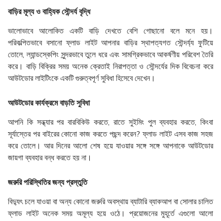
বাড়ির মূল্য ও বাহ্যিক সৌন্দর্য বৃদ্ধি
ভালোভাবে আলোকিত একটি বাড়ি দেখতে বেশি গোছানো বলে মনে হয়।
পরিকল্পিতভাবে বসানো ফ্লাড লাইট আপনার বাড়ির স্থাপত্যগত সৌন্দর্য্য ফুটিয়ে
তোলে, ল্যান্ডস্কেপিং সুন্দরভাবে তুলে ধরে এবং সামগ্রিকভাবে আকর্ষণীয় পরিবেশ তৈরি
করে। বাড়ি বিক্রির সময় অনেক ক্রেতাই নিরাপত্তা ও সৌন্দর্যের দিক বিবেচনা করে
আউটডোর লাইটিংকে একটি গুরুত্বপূর্ণ সুবিধা হিসেবে দেখেন।
আউটডোর কার্যক্রমে বাড়তি সুবিধা
আপনি কি সন্ধ্যার পর বারবিকিউ করতে, রাতে সুইমিং পুল ব্যবহার করতে, কিংবা
সূর্যাস্তের পর বাইরের কোনো কাজ করতে পছন্দ করেন? ফ্লাড লাইট এসব কাজ সহজ
করে তোলে। আর দিনের আলো শেষ হয়ে যাওয়ার সঙ্গে সঙ্গে আপনাকে আউটডোর
জায়গা ব্যবহার বন্ধ করতে হয় না।
জরুরি পরিস্থিতির জন্য প্রস্তুতি
বিদ্যুৎ চলে যাওয়া বা অন্য কোনো জরুরি অবস্থায় ব্যাটারি ব্যাকআপ বা সোলার চালিত
ফ্লাড লাইট অনেক সময় অমূল্য হয়ে ওঠে। প্রয়োজনের মুহূর্তে এগুলো আলো