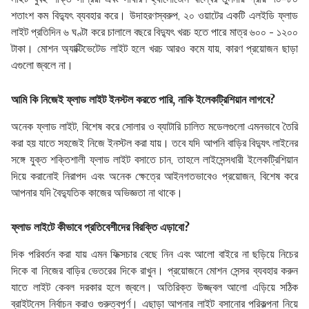
শতাংশ কম বিদ্যুৎ ব্যবহার করে। উদাহরণস্বরুপ, ২০ ওয়াটের একটি এলইডি ফ্লাড
লাইট প্রতিদিন ৬ ঘণ্টা করে চালালে বছরে বিদ্যুৎ খরচ হতে পারে মাত্র ৬০০ - ১২০০
টাকা। মোশন অ্যাক্টিভেটেড লাইট হলে খরচ আরও কমে যায়, কারণ প্রয়োজন ছাড়া
এগুলো জ্বলে না।
আমি কি নিজেই ফ্লাড লাইট ইনস্টল করতে পারি, নাকি ইলেকট্রিশিয়ান লাগবে?
অনেক ফ্লাড লাইট, বিশেষ করে সোলার ও ব্যাটারি চালিত মডেলগুলো এমনভাবে তৈরি
করা হয় যাতে সহজেই নিজে ইনস্টল করা যায়। তবে যদি আপনি বাড়ির বিদ্যুৎ লাইনের
সঙ্গে যুক্ত শক্তিশালী ফ্লাড লাইট বসাতে চান, তাহলে লাইসেন্সধারী ইলেকট্রিশিয়ান
দিয়ে করানোই নিরাপদ এবং অনেক ক্ষেত্রে আইনগতভাবেও প্রয়োজন, বিশেষ করে
আপনার যদি বৈদ্যুতিক কাজের অভিজ্ঞতা না থাকে।
ফ্লাড লাইটে কীভাবে প্রতিবেশীদের বিরক্তি এড়াবো?
দিক পরিবর্তন করা যায় এমন ফিক্সচার বেছে নিন এবং আলো বাইরে না ছড়িয়ে নিচের
দিকে বা নিজের বাড়ির ভেতরের দিকে রাখুন। প্রয়োজনে মোশন সেন্সর ব্যবহার করুন
যাতে লাইট কেবল দরকার হলে জ্বলে। অতিরিক্ত উজ্জ্বল আলো এড়িয়ে সঠিক
ব্রাইটনেস নির্বাচন করাও গুরুত্বপূর্ণ। এছাড়া আপনার লাইট বসানোর পরিকল্পনা নিয়ে