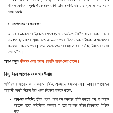
থাকেন যেখানে বন্যপ্রাণীর চলাচল বেশি, তাহলে লাইট বাছাই ও ব্যবহার নিয়ে সতর্ক
হওয়া জরুরি।
৫. রক্ষণাবেক্ষণের প্রয়োজন
অন্য সব আউটডোর ফিক্সচারের মতো ফ্লাড লাইটেরও নিয়মিত যত্ন দরকার। বাল্ব
বদলাতে হতে পারে, সেন্সর কাজ না করতে পারে, কিংবা লাইট পরিষ্কার বা মেরামতের
প্রয়োজন পড়তে পারে। তাই রক্ষণাবেক্ষণের সময় ও খরচ দুটোই হিসাবের মধ্যে
রাখা উচিত।
আরও পড়ুনঃ
কীভাবে সেরা মানের এলইডি লাইট বেছে নেবেন।
কিছু বিকল্প আলোক ব্যবস্থার উপায়
আউটডোর আলোর জন্য ফ্লাড লাইটই একমাত্র সমাধান নয়। আপনার প্রয়োজন
অনুযায়ী আপনি নিচের বিকল্পগুলো বিবেচনা করতে পারেন:
পাথওয়ে লাইটিং:
হাঁটার পথের পাশে কম উচ্চতার লাইট বসানো যায়, যা ফ্লাড
লাইটের মতো অতিরিক্ত উজ্জ্বল না হয়ে আপনার হাটার নিরাপত্তা নিশ্চিত
করে