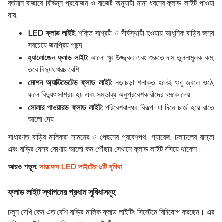
বর্তমান বাজারে বিভিন্ন প্রয়োজন ও বাজেট অনুযায়ী নানা ধরনের ফ্লাড লাইট পাওয়া
যায়:
LED ফ্লাড লাইট:
শক্তি সাশ্রয়ী ও দীর্ঘস্থায়ী হওয়ায় আধুনিক বাড়ির জন্য
সবচেয়ে জনপ্রিয় পছন্দ
হ্যালোজেন ফ্লাড লাইট:
আলো খুব উজ্জ্বল এবং শুরুতে দাম তুলনামূলক কম,
তবে বিদ্যুৎ খরচ বেশি
মোশন অ্যাক্টিভেটেড ফ্লাড লাইট:
নড়াচড়া শনাক্ত হলেই শুধু জ্বলে ওঠে,
ফলে বিদ্যুৎ সাশ্রয় হয় এবং সম্ভাব্য অনুপ্রবেশকারীদের চমকে দেয়
সোলার পাওয়ারড ফ্লাড লাইট:
পরিবেশবান্ধব বিকল্প, যা দিনে চার্জ হয়ে রাতে
আলো দেয়
সাধারণত বাড়ির মালিকরা সামনের ও পেছনের প্রবেশপথ, গ্যারেজ, চলাচলের রাস্তা
এবং বাড়ির যেসব কোণায় আলো কম পৌঁছায় সেখানে ফ্লাড লাইট বসিয়ে থাকেন।
আরও পড়ুন:
সারফেস LED লাইটের ৬টি সুবিধা
ফ্লাড লাইট স্থাপনের প্রধান সুবিধাসমূহ
চলুন দেখি কেন এত বেশি বাড়ির মালিক ফ্লাড লাইটিং সিস্টেমে বিনিয়োগ করছেন। এর