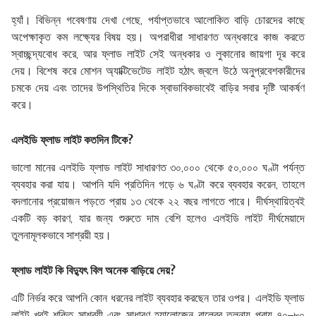
হ্যাঁ। বিভিন্ন গবেষণায় দেখা গেছে, পর্যাপ্তভাবে আলোকিত বাড়ি চোরদের কাছে
অপেক্ষাকৃত কম লক্ষ্যের বিষয় হয়। অপরাধীরা সাধারণত অন্ধকারে কাজ করতে
স্বাচ্ছন্দ্যবোধ করে, আর ফ্লাড লাইট সেই অন্ধকার ও লুকানোর জায়গা দূর করে
দেয়। বিশেষ করে মোশন অ্যাক্টিভেটেড লাইট হঠাৎ জ্বলে উঠে অনুপ্রবেশকারীদের
চমকে দেয় এবং তাদের উপস্থিতির দিকে স্বাভাবিকভাবেই বাড়ির সবার দৃষ্টি আকর্ষণ
করে।
এলইডি ফ্লাড লাইট কতদিন টিকে?
ভালো মানের এলইডি ফ্লাড লাইট সাধারণত ৩০,০০০ থেকে ৫০,০০০ ঘণ্টা পর্যন্ত
ব্যবহার করা যায়। আপনি যদি প্রতিদিন গড়ে ৬ ঘণ্টা করে ব্যবহার করেন, তাহলে
বদলানোর প্রয়োজন পড়তে প্রায় ১৩ থেকে ২২ বছর লাগতে পারে। দীর্ঘস্থায়িত্বই
একটি বড় কারণ, যার জন্য শুরুতে দাম বেশি হলেও এলইডি লাইট দীর্ঘমেয়াদে
তুলনামূলকভাবে সাশ্রয়ী হয়।
ফ্লাড লাইট কি বিদ্যুৎ বিল অনেক বাড়িয়ে দেয়?
এটি নির্ভর করে আপনি কোন ধরনের লাইট ব্যবহার করছেন তার ওপর। এলইডি ফ্লাড
লাইট খুবই শক্তি সাশ্রয়ী এবং সাধারণ হ্যালোজেন বাল্বের তুলনায় প্রায় ৭০–৮০