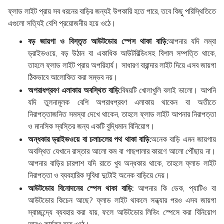
ফ্লাড লাইট প্রায় সব ধরনের বাড়ির জন্যই উপকারি হতে পারে, তবে কিছু পরিস্থিতিতে
এগুলো সত্যিই বেশি প্রয়োজনীয় হয়ে ওঠে।
বড় জায়গা ও বিস্তৃত আউটডোর স্পেস থাকা বাড়ি:
আপনার যদি লম্বা
ড্রাইভওয়ে, বড় উঠান বা একাধিক আউটবিল্ডিংসহ বিশাল সম্পত্তি থাকে,
তাহলে ফ্লাড লাইট প্রায় অপরিহার্য। সাধারণ বারান্দার লাইট দিয়ে এসব জায়গা
ঠিকভাবে আলোকিত করা সম্ভব নয়।
অপরাধপ্রবণ এলাকায় অবস্থিত বাড়ি:
বিষয়টি খোলাখুলি বলাই ভালো। আপনি
যদি তুলনামূলক বেশি অপরাধপ্রবণ এলাকায় থাকেন বা অতীতে
নিরাপত্তাজনিত সমস্যা দেখে থাকেন, তাহলে ফ্লাড লাইট আপনার নিরাপত্তা
ও মানসিক স্বস্তির জন্য একটি বুদ্ধিমান বিনিয়োগ।
অন্ধকার ড্রাইভওয়ে বা চলাচলের পথ থাকা বাড়ি:
অনেক বাড়ি এমন জায়গায়
অবস্থিত যেখানে রাস্তার আলো কম বা গাছপালার কারণে আলো পৌঁছায় না।
আপনার বাড়ির চারপাশ যদি রাতে খুব অন্ধকার থাকে, তাহলে ফ্লাড লাইট
নিরাপত্তা ও ব্যবহারিক সুবিধা দুটোই অনেক বাড়িয়ে দেয়।
আউটডোর বিনোদনের স্পেস থাকা বাড়ি:
আপনার কি ডেক, প্যাটিও বা
আউটডোর কিচেন আছে? ফ্লাড লাইট থাকলে সন্ধ্যার পরও এসব জায়গা
স্বাচ্ছন্দ্যে ব্যবহার করা যায়, ফলে আউটডোর লিভিং স্পেসে করা বিনিয়োগ