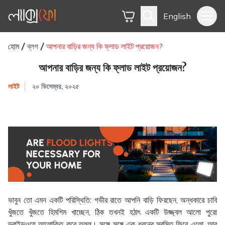
English
হোম
ব্লগ
আপনার বাড়ির জন্য কি ফ্লাড লাইট প্রয়োজন?
আপনার বাড়ির জন্য কি ফ্লাড লাইট প্রয়োজন?
লাইট
২০ ডিসেম্বর, ২০২৫
ভাবুন তো এমন একটি পরিস্থিতি: গভীর রাতে আপনি বাড়ি ফিরছেন, অন্ধকারে চাবি
খুঁজতে খুঁজতে হিমশিম খাচ্ছেন, ঠিক তখনই হঠাৎ একটি উজ্জ্বল আলো পুরো
ড্রাইভওয়ে আলোকিত করে তুলল। সঙ্গে সঙ্গে এক ধরনের স্বস্তি ফিরে এলো, আর