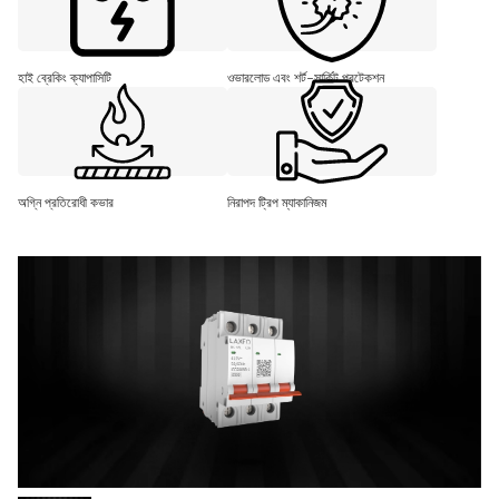
হাই ব্রেকিং ক্যাপাসিটি
ওভারলোড এবং শর্ট-সার্কিট প্রটেকশন
অগ্নি প্রতিরোধী কভার
নিরাপদ ট্রিপ ম্যাকানিজম