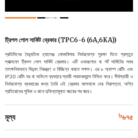
ট্রিপল পোল সার্কিট ব্রেকার (TPC6-6 (6A,6KA))
প্রতিদিনের বৈদ্যুতিক চ্যালেঞ্জ মোকাবিলায় নির্ভরযোগ্য সুরক্ষা দিতে প্রস্তুত
ল্যাক্সফো ট্রিপল পোল সার্কিট ব্রেকার। এটি ওভারলোড বা শর্ট সার্কিটের সময়
তাৎক্ষনিকভাবে বিদ্যুৎ নিয়ন্ত্রণ ও বিচ্ছিন্ন করতে সক্ষম। এর ৬ অ্যাম্প রেটিং এবং
IP20 রেটিং ঘর বা অফিসে ব্যবহারে স্থায়ী পারফরম্যান্স নিশ্চিত করে। দীর্ঘস্থায়ী ও
নির্ভরযোগ্য ব্যবহারের জন্য তৈরি এই ব্রেকার আপনাকে দেয় নিরাপত্তা, অগ্নি
প্রতিরোধের সুবিধা ও রাখে দুশ্চিন্তামুক্ত বছরের পর বছর।
মূল্য
৬৭৫