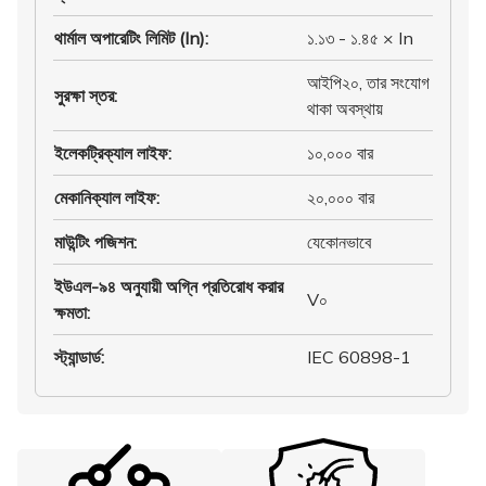
থার্মাল অপারেটিং লিমিট (In)
:
১.১৩ - ১.৪৫ × In
আইপি২০, তার সংযোগ
সুরক্ষা স্তর
:
থাকা অবস্থায়
ইলেকট্রিক্যাল লাইফ
:
১০,০০০ বার
মেকানিক্যাল লাইফ
:
২০,০০০ বার
মাউন্টিং পজিশন
:
যেকোনভাবে
ইউএল-৯৪ অনুযায়ী অগ্নি প্রতিরোধ করার
V০
ক্ষমতা
:
স্ট্যান্ডার্ড
:
IEC 60898-1