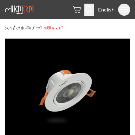
English
হোম
প্রোডাক্টস
স্পট লাইট ৯ ওয়াট