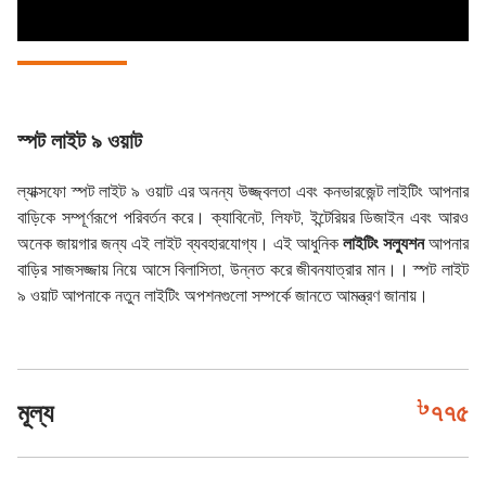
স্পট লাইট ৯ ওয়াট
ল্যাক্সফো স্পট লাইট ৯ ওয়াট এর অনন্য উজ্জ্বলতা এবং কনভারজেন্ট লাইটিং আপনার
বাড়িকে সম্পূর্ণরূপে পরিবর্তন করে। ক্যাবিনেট, লিফট, ইন্টেরিয়র ডিজাইন এবং আরও
অনেক জায়গার জন্য এই লাইট ব্যবহারযোগ্য। এই আধুনিক
লাইটিং সল্যুশন
আপনার
বাড়ির সাজসজ্জায় নিয়ে আসে বিলাসিতা, উন্নত করে জীবনযাত্রার মান।। স্পট লাইট
৯ ওয়াট আপনাকে নতুন লাইটিং অপশনগুলো সম্পর্কে জানতে আমন্ত্রণ জানায়।
মূল্য
৭৭৫