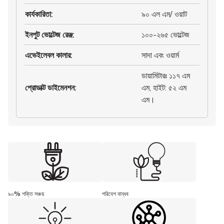
কার্যকারিতা
:
৯০ এল এম/ ওয়াট
ইনপুট ভোল্টেজ রেঞ্জ
:
১০০-২৬৫ ভোল্টেজ
এভেইলেবল কালার
:
সাদা এবং ওয়ার্ম
ডায়ামিটারঃ ১১৭ এম
প্রোডাক্ট ডাইমেনশন
:
এম, হাইট: ৫২ এম
এম।
৯০% শক্তি সঞ্চয়
পরিবেশ বান্ধব