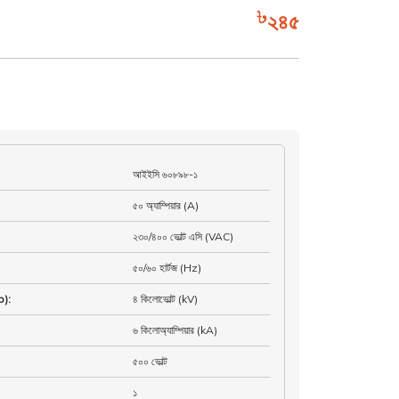
২৪৫
আইইসি ৬০৮৯৮-১
৫০ অ্যাম্পিয়ার (A)
২৩০/৪০০ ভোল্ট এসি (VAC)
৫০/৬০ হার্টজ (Hz)
mp)
:
৪ কিলোভোল্ট (kV)
৬ কিলোঅ্যাম্পিয়ার (kA)
৫০০ ভোল্ট
১