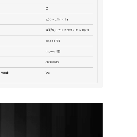
C
১.১৩ - ১.৪৫ × In
আইপি২০, তার সংযোগ থাকা অবস্থায়
১০,০০০ বার
২০,০০০ বার
যেকোনভাবে
ক্ষমতা
:
V০