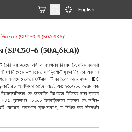
English
 সার্কিট ব্রেকার (SPC50-6 (50A,6KA))
 ব্রেকার (SPC50-6 (50A,6KA))
টি তৈরি করা হয়েছে বাড়ি ও কারখানায় নিরাপদ বৈদ্যুতিক ব্যবস্থা
্ট সার্কিট থেকে আপনাকে দেয় শক্তিশালী সুরক্ষা নিশ্চয়তা, এবং এর
শনের মাধ্যমে যেকোনো দুর্ঘটনাও এটি প্রতিরোধ করতে সক্ষম। IEC
রেকারটি ৫০ অ্যাম্পিয়ার রেটেড কারেন্ট এবং ২৩‌০/৪০০ ভোল্টে কাজ
৬ কিলোঅ্যাম্পিয়ার এবং তাৎক্ষনিক নিরাপত্তা নিশ্চিতের জন্য ব্যবহার
। IP20 প্রটেকশন, ১০,০০০ ইলেকট্রিক্যাল সাইকেল এবং অগ্নি-
টি যেকোনো অবস্থানে স্থাপনযোগ্য, যা নিশ্চিত করে দীর্ঘস্থায়ী
।