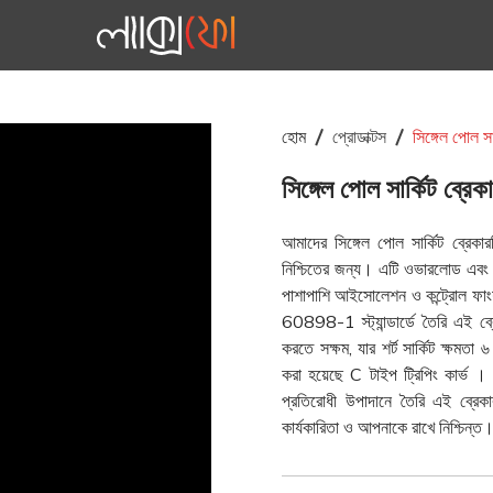
হোম
প্রোডাক্টস
সিঙ্গেল পোল
সিঙ্গেল পোল সার্কিট
আমাদের সিঙ্গেল পোল সার্কিট ব্রেকার
নিশ্চিতের জন্য। এটি ওভারলোড এবং শর
পাশাপাশি আইসোলেশন ও কন্ট্রোল ফাং
60898-1 স্ট্যান্ডার্ডে তৈরি এই ব্
করতে সক্ষম, যার শর্ট সার্কিট ক্ষমতা 
করা হয়েছে C টাইপ ট্রিপিং কার্ভ 
প্রতিরোধী উপাদানে তৈরি এই ব্রেকার
কার্যকারিতা ও আপনাকে রাখে নিশ্চিন্ত