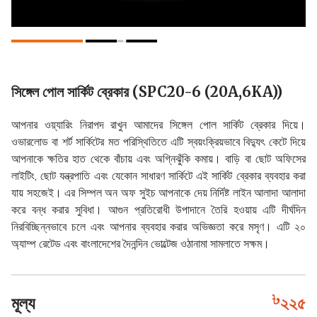
সিঙ্গেল পোল সার্কিট ব্রেকার (SPC20-6 (20A,6KA))
আপনার ওয়্যারিং নিরাপদ রাখুন আমাদের সিঙ্গেল পোল সার্কিট ব্রেকার দিয়ে।
ওভারলোড বা শর্ট সার্কিটের মত পরিস্থিতিতে এটি স্বয়ংক্রিয়ভাবে বিদ্যুৎ কেটে দিয়ে
আপনাকে ক্ষতির হাত থেকে বাঁচায় এবং অগ্নিঝুঁকি কমায়। বাড়ি বা ছোট অফিসের
লাইটিং, ছোট যন্ত্রপাতি এবং যেকোন সাধারণ সার্কিটে এই সার্কিট ব্রেকার ব্যবহার করা
যায় সহজেই। এর সিম্পল অন অফ সুইচ আপনাকে দেয় নির্দিষ্ট লাইন আলাদা আলাদা
করে বন্ধ করার সুবিধা। আগুন প্রতিরোধী উপাদানে তৈরি হওয়ায় এটি দীর্ঘদিন
নিরবিচ্ছিন্নভাবে চলে এবং আপনার ব্যবহার করার অভিজ্ঞতা করে মসৃণ। এটি ২০
অ্যাম্প রেটেড এবং বাংলাদেশের দৈনন্দিন ভোল্টেজ ওঠানামা সামলাতে সক্ষম।
মূল্য
২২৫