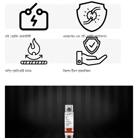
হাই ব্রেকিং ক্যাপাসিটি
ওভারলোড এবং শর্ট-সার্কিট প্রটেকশন
অগ্নি প্রতিরোধী কভার
নিরাপদ ট্রিপ ম্যাকানিজম