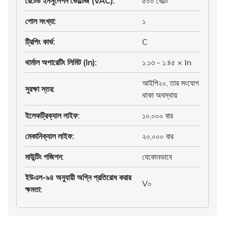
রেটেড ইনসুলেশন ভোল্টেজ (VAC)
:
৫০০ ভোল্ট
পোল সংখ্যা
:
১
ট্রিপিং কার্ভ
:
C
থার্মাল অপারেটিং লিমিট (In)
:
১.১৩ - ১.৪৫ × In
আইপি২০, তার সংযোগ
সুরক্ষা স্তর
:
থাকা অবস্থায়
ইলেকট্রিক্যাল লাইফ
:
১০,০০০ বার
মেকানিক্যাল লাইফ
:
২০,০০০ বার
মাউন্টিং পজিশন
:
যেকোনভাবে
ইউএল-৯৪ অনুযায়ী অগ্নি প্রতিরোধ করার
V০
ক্ষমতা
: