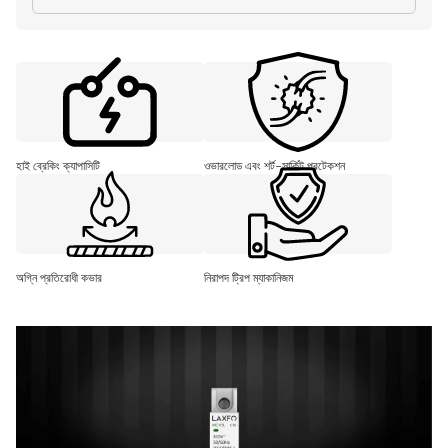
হাই ব্রেকিং ক্যাপাসিটি
ওভারলোড এবং শর্ট-সার্কিট প্রটেকশন
অগ্নি প্রতিরোধী কভার
নিরাপদ ট্রিপ ম্যাকানিজম