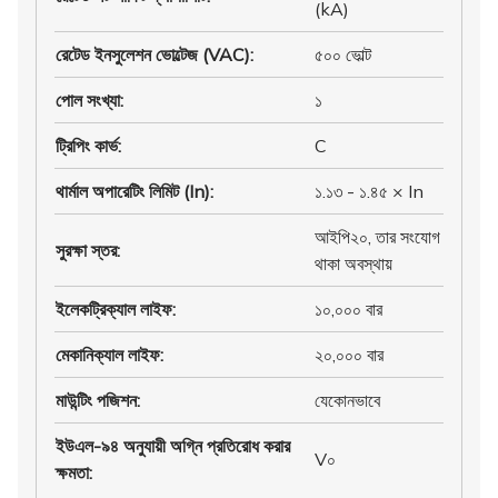
(kA)
রেটেড ইনসুলেশন ভোল্টেজ (VAC)
:
৫০০ ভোল্ট
পোল সংখ্যা
:
১
ট্রিপিং কার্ভ
:
C
থার্মাল অপারেটিং লিমিট (In)
:
১.১৩ - ১.৪৫ × In
আইপি২০, তার সংযোগ
সুরক্ষা স্তর
:
থাকা অবস্থায়
ইলেকট্রিক্যাল লাইফ
:
১০,০০০ বার
মেকানিক্যাল লাইফ
:
২০,০০০ বার
মাউন্টিং পজিশন
:
যেকোনভাবে
ইউএল-৯৪ অনুযায়ী অগ্নি প্রতিরোধ করার
V০
ক্ষমতা
: