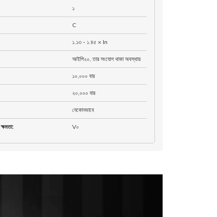
১
C
১.১৩ - ১.৪৫ × In
আইপি২০, তার সংযোগ থাকা অবস্থায়
১০,০০০ বার
২০,০০০ বার
যেকোনভাবে
ক্ষমতা
:
V০