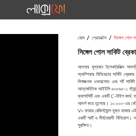
হোম
প্রোডাক্টস
সিঙ্গেল পোল
সিঙ্গেল পোল সার্কিট
আপনার মূল্যবান ইলেকট্রনিক্স সাম
অ্যাম্পিয়ার মিনিয়েচার সার্কিট ব্র
বিপজ্জনক ওভারলোড এবং শর্ট সার্কি
আন্তর্জাতিক আইইসি ৬০৮৯৮-১ স্ট্যান্ডা
ক্যাপাসিটি এবং একটি C-টাইপ কার্ভ, 
আদর্শ করে তুলেছে। ১০,০০০-এর বেশি ই
V০ ফায়ার রেজিস্ট্যান্স যুক্ত থাকায় এ
একটি স্মার্ট ও দীর্ঘমেয়াদী বিনিয়ো
সুরক্ষিত।