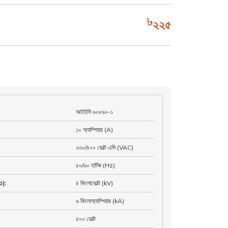
২২৫
আইইসি ৬০৮৯৮-১
১০ অ্যাম্পিয়ার (A)
২৩০/৪০০ ভোল্ট এসি (VAC)
৫০/৬০ হার্টজ (Hz)
mp)
:
৪ কিলোভোল্ট (kV)
৬ কিলোঅ্যাম্পিয়ার (kA)
৫০০ ভোল্ট