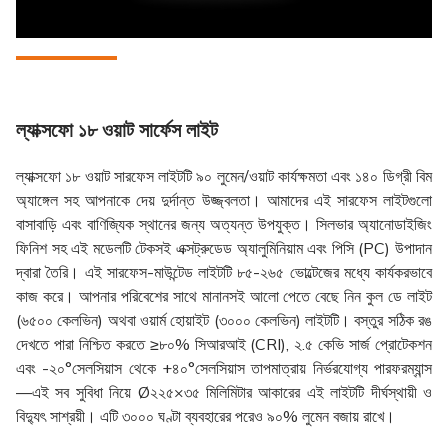
ল্যাক্সফো ১৮ ওয়াট সার্ফেস লাইট
ল্যাক্সফো ১৮ ওয়াট সারফেস লাইটটি ৯০ লুমেন/ওয়াট কার্যক্ষমতা এবং ১৪০ ডিগ্রী বিম
অ্যাঙ্গেল সহ আপনাকে দেয় দুর্দান্ত উজ্জ্বলতা। আমাদের এই সারফেস লাইটগুলো
বাসাবাড়ি এবং বাণিজ্যিক স্থানের জন্য অত্যন্ত উপযুক্ত। সিলভার অ্যানোডাইজিং
ফিনিশ সহ এই মডেলটি টেকসই এক্সট্রুডেড অ্যালুমিনিয়াম এবং পিসি (PC) উপাদান
দ্বারা তৈরি। এই সারফেস-মাউন্টেড লাইটটি ৮৫-২৬৫ ভোল্টেজের মধ্যে কার্যকরভাবে
কাজ করে। আপনার পরিবেশের সাথে মানানসই আলো পেতে বেছে নিন কুল ডে লাইট
(৬৫০০ কেলভিন) অথবা ওয়ার্ম হোয়াইট (৩০০০ কেলভিন) লাইটটি। বস্তুর সঠিক রঙ
দেখতে পারা নিশ্চিত করতে ≥৮০% সিআরআই (CRI), ২.৫ কেভি সার্জ প্রোটেকশন
এবং -২০°সেলসিয়াস থেকে +৪০°সেলসিয়াস তাপমাত্রায় নির্ভরযোগ্য পারফরম্যান্স
—এই সব সুবিধা নিয়ে Ø২২৫×৩৫ মিলিমিটার আকারের এই লাইটটি দীর্ঘস্থায়ী ও
বিদ্যুৎ সাশ্রয়ী। এটি ৩০০০ ঘণ্টা ব্যবহারের পরেও ৯০% লুমেন বজায় রাখে।