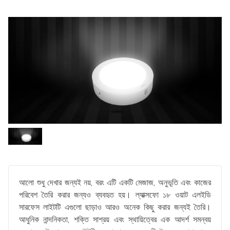
আলো শুধু দেখার জন্যই নয়, বরং এটি একটি মেজাজ, অনুভূতি এবং কাজের
পরিবেশ তৈরি করার জন্যও ব্যবহৃত হয়। ল্যাক্সফো ১৮ ওয়াট এলইডি
সারফেস লাইটটি এগুলো ছাড়াও আরও অনেক কিছু করার জন্যই তৈরি।
আধুনিক নান্দনিকতা, শক্তি সাশ্রয় এবং স্থায়িত্বের এক আদর্শ সমন্বয়