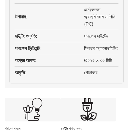
এক্সট্রুডেড
উপাদান
:
অ্যালুমিনিয়াম ও পিসি
(PC)
মাউন্টিং পদ্ধতি
:
সারফেস মাউন্টেড
সারফেস ট্রিটমেন্ট
:
সিলভার অ্যানোডাইজিং
পণ্যের আকার
:
Ø২২৫ × ৩৫ মিমি
আকৃতি
:
গোলাকার
পরিবেশ বান্ধব
৯০% শক্তি সঞ্চয়