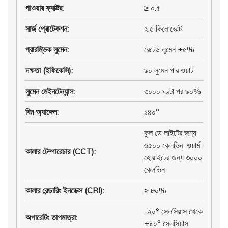
পাওয়ার ফ্যাক্টর
:
≥ ০.৫
সার্জ প্রোটেকশন
:
২.৫ কিলোভোল্ট
প্রারম্ভিক লুমেন
:
রেটেড লুমেন ±৫%
দক্ষতা (ইফিকেসি)
:
৯০ লুমেন পার ওয়াট
লুমেন মেইনটেন্যান্স
:
৩০০০ ঘণ্টা পর ৯০%
বিম অ্যাঙ্গেল
:
১৪০°
কুল ডে লাইটের জন্য
৬৫০০ কেলভিন, ওয়ার্ম
কালার টেম্পারেচার (CCT)
:
হোয়াইটের জন্য ৩০০০
কেলভিন
কালার রেন্ডারিং ইনডেক্স (CRI)
:
≥ ৮০%
-২০° সেলসিয়াস থেকে
অপারেটিং তাপমাত্রা
:
+৪০° সেলসিয়াস