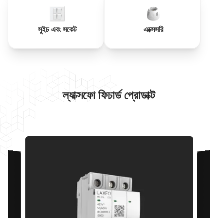
সুইচ এবং সকেট
এক্সেসরি
ল্যাক্সফো ফিচার্ড প্রোডাক্ট
স্পেসিফিকেশন
স্ট্যান্ডার্ড
IEC 60898-1
রেটেড কারেন্ট In (A)
৬৩ অ্যাম্পিয়ার (A)
২৩০/৪০০ ভোল্ট এসি
রেটেড ভোল্টেজ Un (VAC)