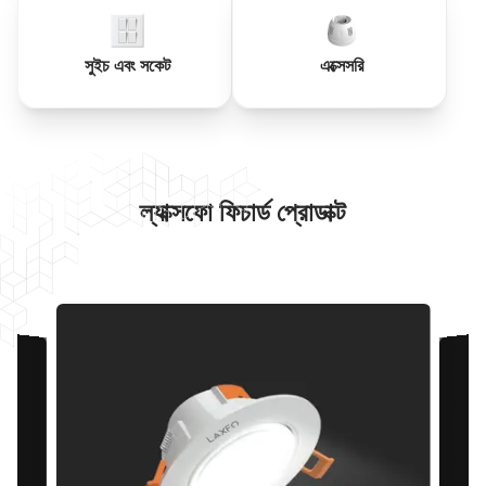
সুইচ এবং সকেট
এক্সেসরি
ল্যাক্সফো ফিচার্ড প্রোডাক্ট