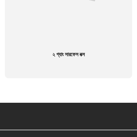
২ গ্যাং সারফেস বক্স