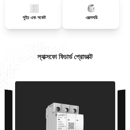
সুইচ এবং সকেট
এক্সেসরি
ল্যাক্সফো ফিচার্ড প্রোডাক্ট