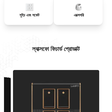
সুইচ এবং সকেট
এক্সেসরি
ল্যাক্সফো ফিচার্ড প্রোডাক্ট