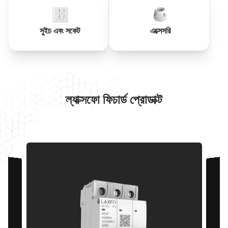
সুইচ এবং সকেট
এক্সেসরি
ল্যাক্সফো ফিচার্ড প্রোডাক্ট