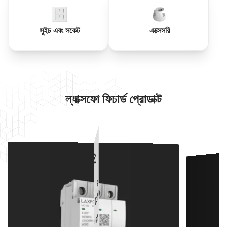
সুইচ এবং সকেট
এক্সেসরি
ল্যাক্সফো ফিচার্ড প্রোডাক্ট