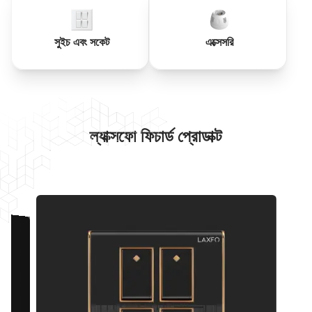
সুইচ এবং সকেট
এক্সেসরি
ল্যাক্সফো ফিচার্ড প্রোডাক্ট