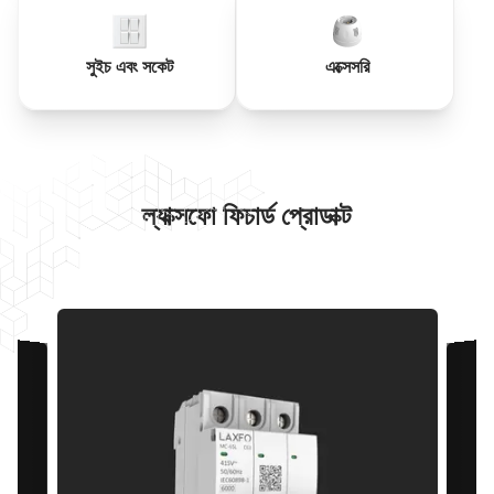
সুইচ এবং সকেট
এক্সেসরি
ল্যাক্সফো ফিচার্ড প্রোডাক্ট