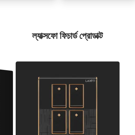
ল্যাক্সফো ফিচার্ড প্রোডাক্ট