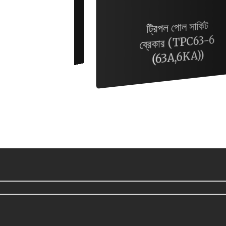
ট্রিপল পোল সার্কিট
ব্রেকার (TPC63-6
১০ ওয়াট ব্যাটেন টিউব
(63A,6KA))