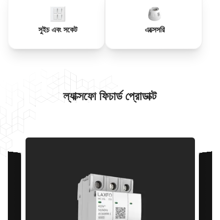
সুইচ এবং সকেট
এক্সেসরি
ল্যাক্সফো ফিচার্ড প্রোডাক্ট