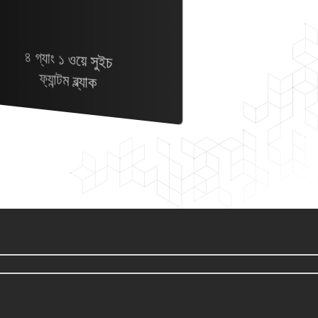
৪ গ্যাং ১ ওয়ে সুইচ
ফ্যান্টম ব্ল্যাক