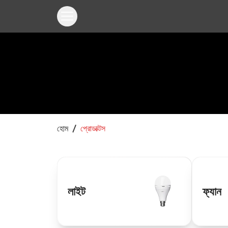
হোম
প্রোডাক্টস
লাইট
ফ্যান