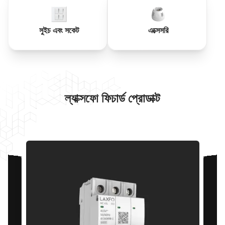
সুইচ এবং সকেট
এক্সেসরি
ল্যাক্সফো ফিচার্ড প্রোডাক্ট