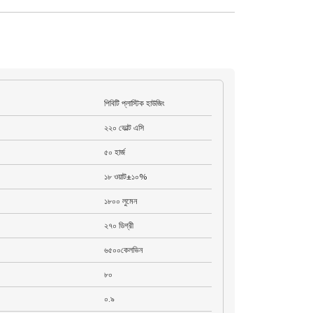
পিবিটি প্লাস্টিক হাউজিং
২২০ ভোল্ট এসি
৫০ হার্জ
১৮ ওয়াট±১০%
১৮০০ লুমেন
২৭০ ডিগ্রী
৬৫০০কেলভিন
৮০
০.৯