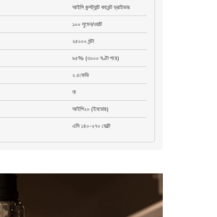
আইসি কন্সট্যান্ট কারেন্ট ড্রাইভার
১০০ লুমেন/ওয়াট
২৫০০০ ঘন্টা
৯৫% (৩০০০ ঘণ্টা পরে)
২.৫কেভি
না
আইপি২০ (ইনডোর)
এসি ১৪০-২৭০ ভোল্ট