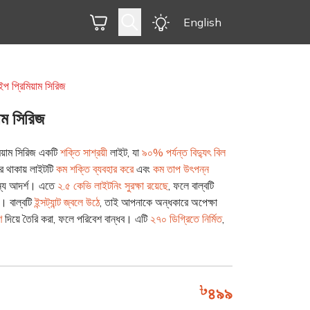
English
 প্রিমিয়াম সিরিজ
াম সিরিজ
িয়াম সিরিজ একটি
শক্তি সাশ্রয়ী
লাইট, যা
৯০% পর্যন্ত বিদ্যুৎ বিল
টর থাকায় লাইটটি
কম শক্তি ব্যবহার করে
এবং
কম তাপ উৎপন্ন
জন্য আদর্শ। এতে
২.৫ কেভি লাইটনিং সুরক্ষা রয়েছে
, ফলে বাল্বটি
দ। বাল্বটি
ইন্সট্যান্ট জ্বলে উঠে
, তাই আপনাকে অন্ধকারে অপেক্ষা
ণ
দিয়ে তৈরি করা, ফলে পরিবেশ বান্ধব। এটি
২৭০ ডিগ্রিতে নির্মিত
,
৪৯৯