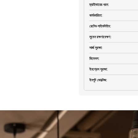
ড্রাইভারের ধরন
:
কার্যকারিতা
:
রেটেড লাইফটাইম
:
লুমেন রক্ষণাবেক্ষণ
:
সার্জ সুরক্ষা
:
ডিমেবল
:
ইনগ্রেস সুরক্ষা
:
ইনপুট ভোল্টেজ
: