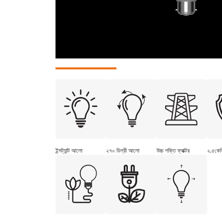
ইন্সট্যান্ট আলো
২৭০ ডিগ্রী আলো
উচ্চ শক্তি ফ্যাক্টর
২.৫কেভি 