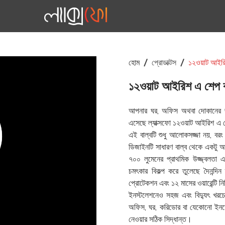
হোম
প্রোডাক্টস
১২ওয়াট আইরি
১২ওয়াট আইরিশ এ শেপ ব
আপনার ঘর, অফিস অথবা দোকানের জন্য
এসেছে ল্যাক্সফো ১২ওয়াট আইরিশ এ শে
এই বাল্বটি শুধু আলোকসজ্জা নয়, বরং
ডিজাইনটি সাধারণ বাল্ব থেকে একটু আ
৭০০ লুমেনের প্রাথমিক উজ্জ্বলতা
চমৎকার বিকল্প করে তুলেছে দৈনন্দিন
প্রোটেকশন এবং ১২ মাসের ওয়ারেন্টি ন
ইনস্টলেশনেও সহজ এবং বিদ্যুৎ খর
অফিস, ঘর, করিডোর বা যেকোনো ইনডোর
নেওয়ার সঠিক সিদ্ধান্ত।