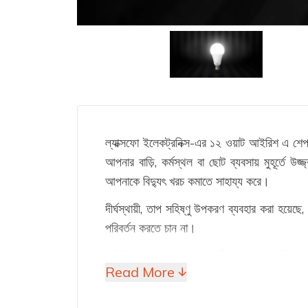
ল্যাক্সফো ইলেকট্রনিক্স-এর ১২ ওয়াট আইরিশ এ শেপ ব
আপনার বাড়ি, কর্মস্থল বা ছোট ব্যবসায় মুহূর্তে উজ্জ্বলতা আনে। এটি ৬৫০০ কেলভিন ডে লাইট ব্রাইটনেস দিয়ে উজ্জ্বল এবং শক্তি সাশ্রয়ী, যা কেবল ১২ ওয়াট বিদ্যুৎ ব্যবহার করে
আপনাকে বিদ্যুৎ খরচ কমাতে সাহায্য করে।
দীর্ঘস্থায়ী, তাপ সহিষ্ণু উপকরণ ব্যবহার করা হয়ে
পরিবর্তন করতে চান না।
এটি নির্ভরযোগ্য, কার্যকর এবং নীরব। যদি আপনি এম
Read More ↓
আদর্শ।