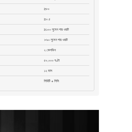
≥৮০
≥০.৫
≥১০০ লুমেন পার ওয়াট
>৯০ লুমেন পার ওয়াট
২ কেলভিন
৫০,০০০ ঘণ্টা
১২ মাস
পিবিটি + পিসি