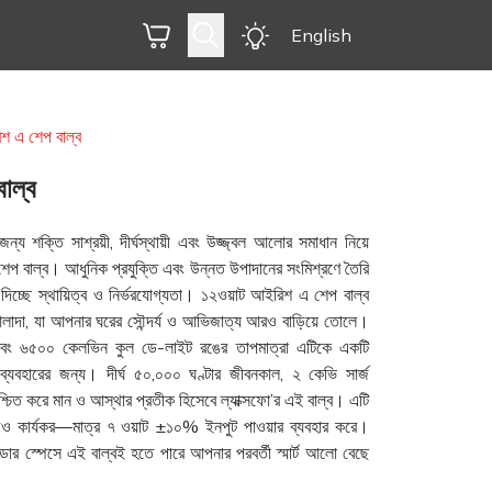
English
শ এ শেপ বাল্ব
াল্ব
 শক্তি সাশ্রয়ী, দীর্ঘস্থায়ী এবং উজ্জ্বল আলোর সমাধান নিয়ে
প বাল্ব। আধুনিক প্রযুক্তি এবং উন্নত উপাদানের সংমিশ্রণে তৈরি
 দিচ্ছে স্থায়িত্ব ও নির্ভরযোগ্যতা। ১২ওয়াট আইরিশ এ শেপ বাল্ব
লাদা, যা আপনার ঘরের সৌন্দর্য ও আভিজাত্য আরও বাড়িয়ে তোলে।
 এবং ৬৫০০ কেলভিন কুল ডে-লাইট রঙের তাপমাত্রা এটিকে একটি
 ব্যবহারের জন্য। দীর্ঘ ৫০,০০০ ঘণ্টার জীবনকাল, ২ কেভি সার্জ
িশ্চিত করে মান ও আস্থার প্রতীক হিসেবে ল্যাক্সফো’র এই বাল্ব। এটি
চেও কার্যকর—মাত্র ৭ ওয়াট ±১০% ইনপুট পাওয়ার ব্যবহার করে।
 স্পেসে এই বাল্বই হতে পারে আপনার পরবর্তী স্মার্ট আলো বেছে