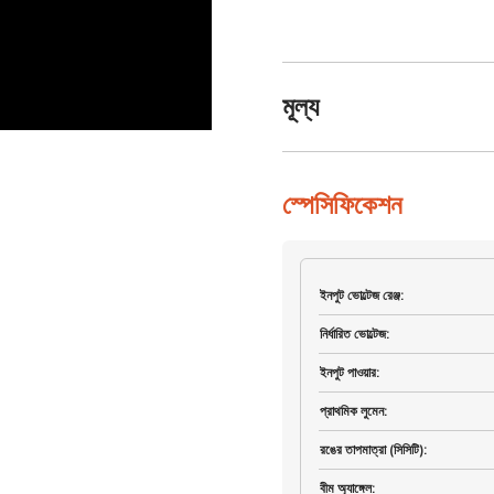
মূল্য
স্পেসিফিকেশন
ইনপুট ভোল্টেজ রেঞ্জ
:
নির্ধারিত ভোল্টেজ
:
ইনপুট পাওয়ার
:
প্রাথমিক লুমেন
:
রঙের তাপমাত্রা (সিসিটি)
:
বীম অ্যাঙ্গেল
: