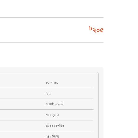
২০৫
৮৫ - ২৬৫
২২০
৭ ওয়াট ±১০%
৭০০ লুমেন
৬৫০০ কেলভিন
২৪০ ডিগ্রি