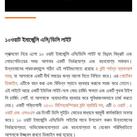
১০ওয়াট ইমার্জেন্সি এসি/ডিসি লাইট
ল্যাক্সফো নিয়ে এলো ১০ ওয়াট ইমার্জেন্সি এসি/ডিসি লাইট যা বিদ্যুৎ বিভ্রাট এবং
লোডশেডিংয়ের সময় আপনার একটি নির্ভরযোগ্য এবং বহনযোগ্য সমাধান।
উন্নতমানের পারফরম্যান্সে গঠিত এই লাইটগুলোতে রয়েছে
৪ ঘন্টা পর্যন্ত ব্যাকআপ
সময়
, যা আপনাকে একটি দীর্ঘ সময়ের জন্য আলো দিতে নিশ্চিত করে। এর
পোর্টেবল
ডিজাইন
, এটিকে বহন করা এবং বিভিন্ন স্থানে ব্যবহার করাকে সহজ করে তোলে।
এই লাইটে আছে একটি ইউনিক লাইট-অফ মোড চার্জিং ক্ষমতা এবং একটি পৃথক টাইপ
সি চার্জিং পোর্ট, যা আপনাকে অ্যাডাপ্টার ব্যবহার করে সুবিধাজনকভাবে চার্জ করতে
দেয়। একটি শক্তিশালী
২৫০০ মিলিঅ্যাম্পিয়ার ঘন্টা ব্যাটারি সহ
, এটি
৩ ওয়াট , ৫
ওয়াট এবং এসওএস
এর তিনটি ডিসি সুইচিং মোডের মাধ্যমে বহুমুখী কার্যকারিতা অফার
করে। ১০ ওয়াট ইমার্জেন্সি এসি/ডিসি লাইটের সাথে উপভোগ করুন উন্নতমানের
নির্ভরযোগ্যতা, অভিযোজনযোগ্যতা এবং বহনযোগ্যতা যা যেকোন পরিস্থিতিতে
আপনাকে উজ্জ্বল রাখতে ডিজাইন করা হয়েছে।