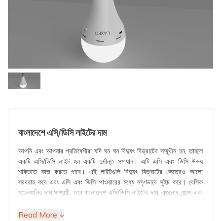
বাংলাদেশে এসি/ডিসি লাইটের দাম
আপনি এবং আপনার প্রতিবেশীরা যদি ঘন ঘন বিদ্যুৎ বিভ্রাটের সম্মুখীন হন, তাহলে
একটি এসি/ডিসি লাইট হল একটি দুর্দান্ত সমাধান। এটি এসি এবং ডিসি উভয়
শক্তিতে কাজ করতে পারে। এই লাইটগুলি বিদ্যুৎ বিভ্রাটের ক্ষেত্রেও আলো
সরবরাহ করে এবং এসি এবং ডিসি পাওয়ারের মধ্যে মসৃণভাবে সুইচ করে। বেসিক
মডেলগুলির দাম সাশ্রয়ী, তবে বাংলাদেশে এসি/ডিসি লাইটের দাম, এগুলোর ব্র্যান্ড এবং
বৈশিষ্ট্য অনুসারে পরিবর্তিত হয়। জরুরী অবস্থার জন্য একটি সুবিধাজনক এবং
নির্ভরযোগ্য পছন্দ হল ল্যাক্সফো ১০ওয়াট এসি/ডিসি ইমার্জেন্সি লাইট।
Read More ↓