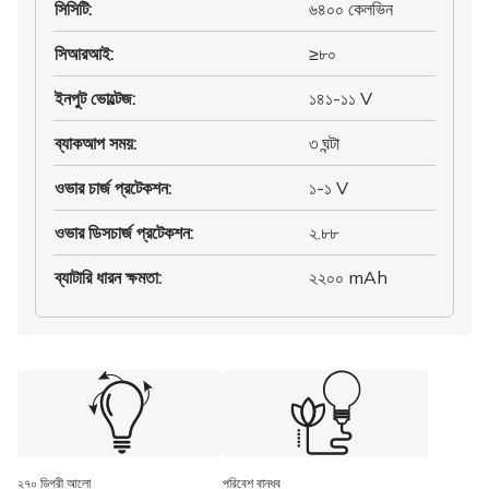
সিসিটি
:
৬৪০০ কেলভিন
সিআরআই
:
≥৮০
ইনপুট ভোল্টেজ
:
১৪১-১১ V
ব্যাকআপ সময়
:
৩ ঘন্টা
ওভার চার্জ প্রটেকশন
:
১-১ V
ওভার ডিসচার্জ প্রটেকশন
:
২.৮৮
ব্যাটারি ধারন ক্ষমতা
:
২২০০ mAh
২৭০ ডিগ্রী আলো
পরিবেশ বান্ধব