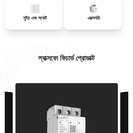
সুইচ এবং সকেট
এক্সেসরি
ল্যাক্সফো ফিচার্ড প্রোডাক্ট